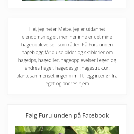
h
v
o
r
d
a
Hei, jeg heter Mette. Jeg er utdannet
n
e
eiendomsmegler, men her inne er det mine
r
hageopplevelser som råder. På Furulunden
b
e
hageblogg får du se bilder og skriblerier om
s
t
hagetips, hagediller, hageopplevelser i egen og
?
andres hager, hagedesign, hagestruktur,
plantesammensetninger m.m. I tillegg interiør fra
eget og andres hjem
Følg Furulunden på Facebook