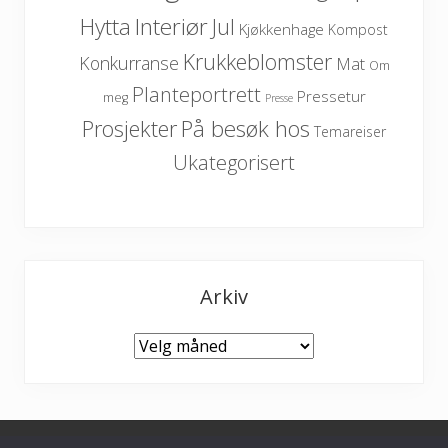
Hytta
Interiør
Jul
Kjøkkenhage
Kompost
Krukkeblomster
Konkurranse
Mat
Om
Planteportrett
Pressetur
meg
Presse
På besøk hos
Prosjekter
Temareiser
Ukategorisert
Arkiv
Arkiv