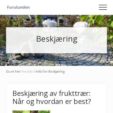
Menu
Skip
Skip
Men
to
to
Hageliv
main
primary
-
content
sidebar
Lise
for
sjelen
Beskjæring
Du er her:
Forside
/
Arkiv for Beskjæring
Beskjæring av frukttrær:
Når og hvordan er best?