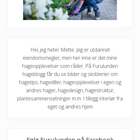
C
a
m
p
p
å
p
l
a
s
Hei, jeg heter Mette. Jeg er utdannet
s
i
eiendomsmegler, men her inne er det mine
h
hageopplevelser som råder. På Furulunden
y
t
hageblogg får du se bilder og skriblerier om
t
e
hagetips, hagediller, hageopplevelser i egen og
h
andres hager, hagedesign, hagestruktur,
a
g
plantesammensetninger m.m. I tillegg interiør fra
e
eget og andres hjem
n
Følg Furulunden på Facebook