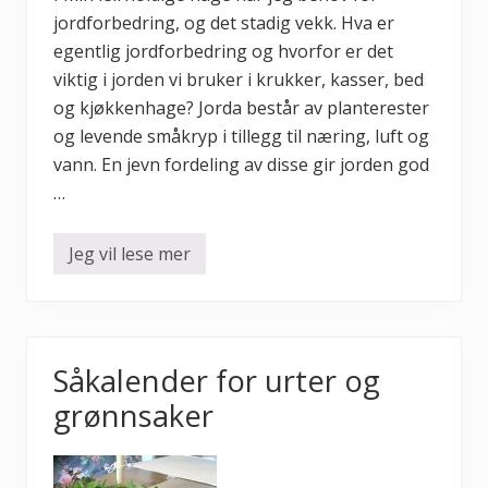
ø
jordforbedring, og det stadig vekk. Hva er
d
s
egentlig jordforbedring og hvorfor er det
e
l
viktig i jorden vi bruker i krukker, kasser, bed
t
og kjøkkenhage? Jorda består av planterester
i
l
og levende småkryp i tillegg til næring, luft og
h
a
vann. En jevn fordeling av disse gir jorden god
g
…
e
n
d
i
Jeg vil lese mer
H
n
v
a
e
r
j
o
Såkalender for urter og
r
d
grønnsaker
f
o
r
b
e