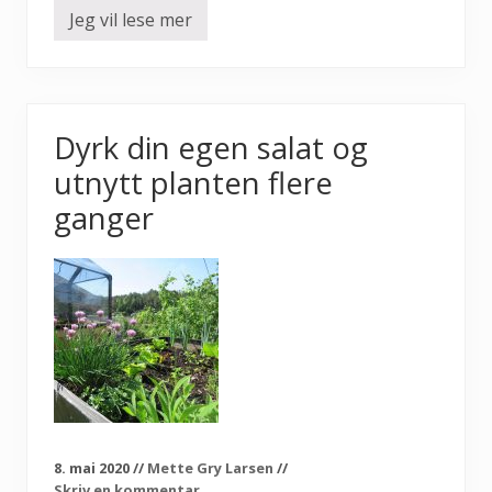
Jeg vil lese mer
S
å
k
a
l
e
n
Dyrk din egen salat og
d
e
utnytt planten flere
r
f
ganger
o
r
u
r
t
e
r
o
g
g
r
ø
n
n
s
8. mai 2020
//
Mette Gry Larsen
//
a
Skriv en kommentar