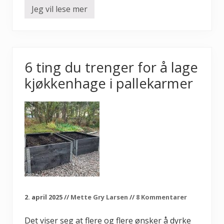
Jeg vil lese mer
S
l
i
k
d
y
r
6 ting du trenger for å lage
k
e
kjøkkenhage i pallekarmer
r
d
u
f
r
i
l
a
n
d
s
a
g
u
r
2. april 2025
//
Mette Gry Larsen
//
8 Kommentarer
k
e
r
Det viser seg at flere og flere ønsker å dyrke