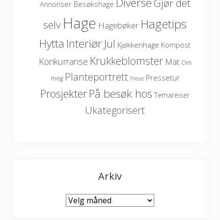
Diverse
Gjør det
Besøkshage
Annonser
Hage
Hagetips
selv
Hagebøker
Hytta
Interiør
Jul
Kjøkkenhage
Kompost
Krukkeblomster
Konkurranse
Mat
Om
Planteportrett
Pressetur
meg
Presse
På besøk hos
Prosjekter
Temareiser
Ukategorisert
Arkiv
Arkiv