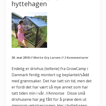
n
hyttehagen
s
a
l
a
t
o
g
u
t
n
y
t
t
p
l
30. mai 2018
//
Mette Gry Larsen
//
2 Kommentarer
a
n
t
Endelig er drivhus (teltene) fra GrowCamp i
e
Danmark ferdig montert og beplantet/sådd
n
f
med grønnsaker. Det har tatt sin tid, men det
l
er fordi det har vært så mye annet som har
e
r
tatt tiden min i vår. //Annonse Disse små
e
g
drivhusene har jeg fått for å prøve dem ut
a
gjennom vekstsesongen. Her i hyttehagen