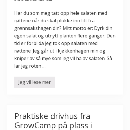
k
e
r
Har du som meg tatt opp hele salaten med
røttene når du skal plukke inn litt fra
grønnsakshagen din? Mitt motto er: Dyrk din
egen salat og utnytt planten flere ganger. Den
tid er forbi da jeg tok opp salaten med
røttene. Jeg går ut i kjøkkenhagen min og
kniper av så mye som jeg vil ha av salaten. Så
lar jeg roten …
Jeg vil lese mer
D
y
r
k
d
i
n
Praktiske drivhus fra
e
g
GrowCamp på plass i
e