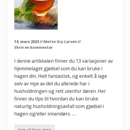
s
a
k
e
r
ø
k
o
l
14. mars 2023
//
Mette Gry Larsen
//
o
Skriv en kommentar
g
i
s
I denne artikkelen finner du 13 variasjoner av
k
hjemmelaget gjødsel som du kan bruke i
?
K
hagen din. Helt fantastisk, og enkelt å lage
o
r
selv av mye av det du allerede har i
t
husholdningen og rett utenfor døren. Her
r
e
finner du tips til hvordan du kan bruke
i
s
naturlig husholdningsavfall som gjødsel i
t
hagen og/eller innendørs. …
o
g
s
u
Jeg vil lese mer