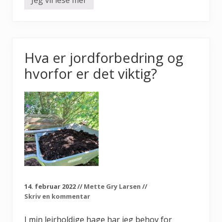
1
n
3
t
v
a
r
i
a
Hva er jordforbedring og
s
j
hvorfor er det viktig?
o
n
e
r
a
v
h
j
e
m
m
e
l
a
g
14. februar 2022
//
Mette Gry Larsen
//
e
Skriv en kommentar
t
g
j
I min leirholdige hage har jeg behov for