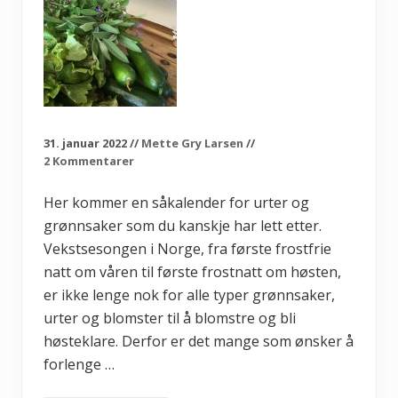
d
r
i
n
g
o
g
h
v
o
31. januar 2022
//
Mette Gry Larsen
//
r
2 Kommentarer
f
o
r
Her kommer en såkalender for urter og
e
grønnsaker som du kanskje har lett etter.
r
d
Vekstsesongen i Norge, fra første frostfrie
e
t
natt om våren til første frostnatt om høsten,
v
er ikke lenge nok for alle typer grønnsaker,
i
k
urter og blomster til å blomstre og bli
t
i
høsteklare. Derfor er det mange som ønsker å
g
forlenge …
?