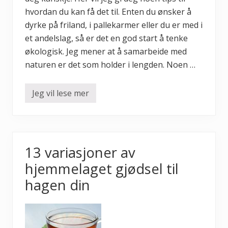
g
p
hvordan du kan få det til. Enten du ønsker å
l
dyrke på friland, i pallekarmer eller du er med i
a
n
et andelslag, så er det en god start å tenke
t
e
økologisk. Jeg mener at å samarbeide med
l
naturen er det som holder i lengden. Noen …
y
s
Jeg vil lese mer
H
v
o
r
d
a
n
13 variasjoner av
d
y
hjemmelaget gjødsel til
r
k
hagen din
e
g
r
ø
n
n