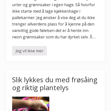
–
urter og grønnsaker i egen hage. Så hvorfor
s
t
ikke starte med å lage kjøkkenhage i
e
pallekarmer. Jeg ønsker å vise deg at du ikke
g
f
trenger allverdens plass for å kjenne på den
o
r
vanvittig gode følelsen det er å hente inn
s
neon grønnsaker som du har dyrket selv. Å …
t
e
g
Jeg vil lese mer
6
t
i
n
g
d
u
Slik lykkes du med frøsåing
t
r
og riktig plantelys
e
n
g
e
r
f