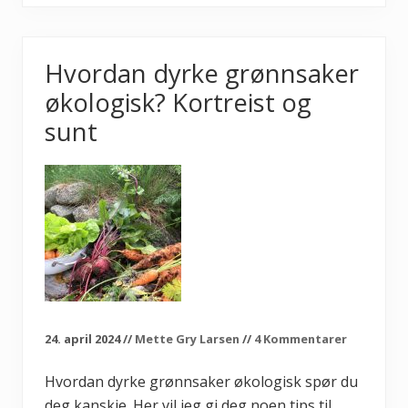
i
e
k
r
l
y
k
Hvordan dyrke grønnsaker
k
e
økologisk? Kortreist og
s
d
sunt
u
m
e
d
f
r
ø
s
å
i
n
g
o
g
r
24. april 2024
//
Mette Gry Larsen
//
4 Kommentarer
i
k
t
Hvordan dyrke grønnsaker økologisk spør du
i
deg kanskje. Her vil jeg gi deg noen tips til