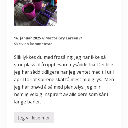
o
r
å
l
a
g
e
k
j
16. januar 2025
//
Mette Gry Larsen
//
ø
Skriv en kommentar
k
k
e
Slik lykkes du med frøsåing: Jeg har ikke så
n
stor plass til å oppbevare nysådde frø. Det lille
h
a
jeg har sådd tidligere har jeg ventet med til ut i
g
e
april for at spirene skal få mest mulig lys. Men
i
jeg har prøvd å så med plantelys. Jeg blir
p
a
nemlig veldig inspirert av alle dere som sår i
l
l
lange baner. …
e
k
a
Jeg vil lese mer
S
r
l
m