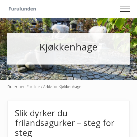
Menu
Skip
Skip
Men
to
to
Hageliv
main
primary
-
content
sidebar
Lise
for
sjelen
Kjøkkenhage
Du er her:
Forside
/
Arkiv for Kjøkkenhage
Slik dyrker du
frilandsagurker – steg for
steg