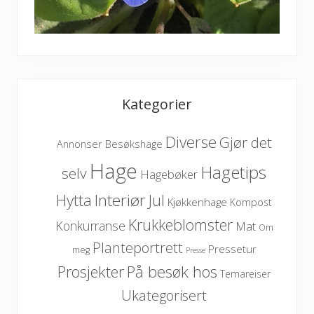
Kategorier
Diverse
Gjør det
Besøkshage
Annonser
Hage
Hagetips
selv
Hagebøker
Hytta
Interiør
Jul
Kjøkkenhage
Kompost
Krukkeblomster
Konkurranse
Mat
Om
Planteportrett
Pressetur
meg
Presse
På besøk hos
Prosjekter
Temareiser
Ukategorisert