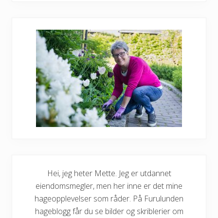
n
a
h
a
r
d
u
g
l
e
d
e
a
v
t
i
l
l
a
n
g
t
Hei, jeg heter Mette. Jeg er utdannet
u
t
eiendomsmegler, men her inne er det mine
o
hageopplevelser som råder. På Furulunden
v
e
hageblogg får du se bilder og skriblerier om
r