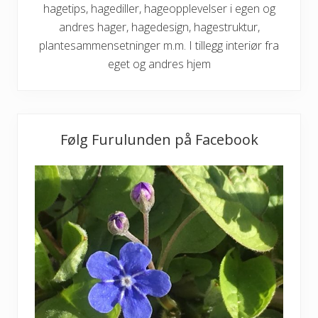
h
hagetips, hagediller, hageopplevelser i egen og
ø
andres hager, hagedesign, hagestruktur,
s
t
plantesammensetninger m.m. I tillegg interiør fra
e
eget og andres hjem
n
Følg Furulunden på Facebook