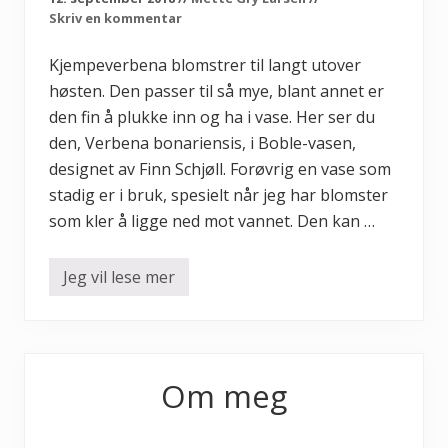
o
Skriv en kommentar
m
s
t
Kjempeverbena blomstrer til langt utover
e
høsten. Den passer til så mye, blant annet er
r
den fin å plukke inn og ha i vase. Her ser du
den, Verbena bonariensis, i Boble-vasen,
designet av Finn Schjøll. Forøvrig en vase som
stadig er i bruk, spesielt når jeg har blomster
som kler å ligge ned mot vannet. Den kan …
Jeg vil lese mer
K
j
e
m
p
Primary
e
v
Om meg
e
Sidebar
r
b
e