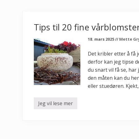
Tips til 20 fine vårblomste
18. mars 2025
//
Mette Gr
Det kribler etter å få
derfor kan jeg tipse 
du snart vil få se, ha
den måten kan du hente
eller stuedøren. Kjekt,
Jeg vil lese mer
T
i
p
s
t
i
l