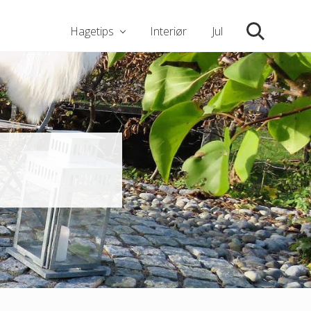
Hagetips
Interiør
Jul
Søk