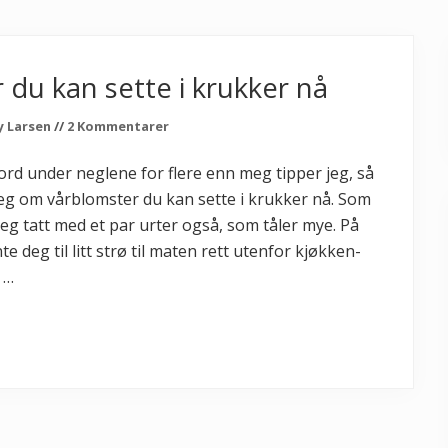
r du kan sette i krukker nå
y Larsen
//
2 Kommentarer
 jord under neglene for flere enn meg tipper jeg, så
deg om vårblomster du kan sette i krukker nå. Som
r jeg tatt med et par urter også, som tåler mye. På
 deg til litt strø til maten rett utenfor kjøkken-
 …