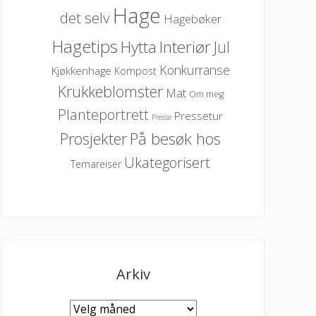
Hage
det selv
Hagebøker
Hagetips
Hytta
Interiør
Jul
Konkurranse
Kjøkkenhage
Kompost
Krukkeblomster
Mat
Om meg
Planteportrett
Pressetur
Presse
På besøk hos
Prosjekter
Ukategorisert
Temareiser
Arkiv
Arkiv