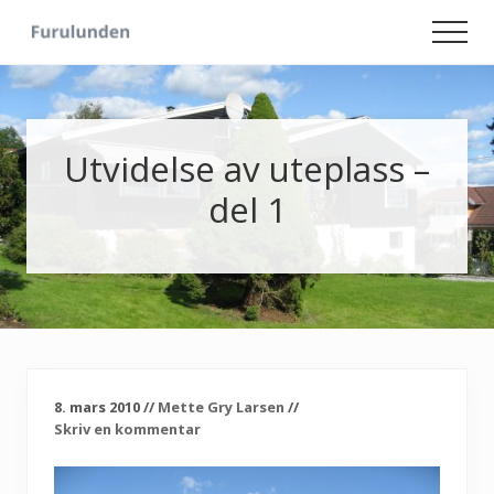
Menu
Skip
Skip
Men
to
to
Hageliv
main
primary
-
content
sidebar
Lise
for
sjelen
Utvidelse av uteplass –
del 1
8. mars 2010
//
Mette Gry Larsen
//
Skriv en kommentar