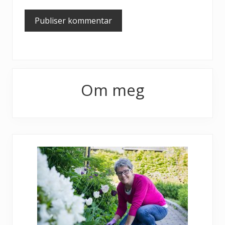
Primary
Om meg
Sidebar