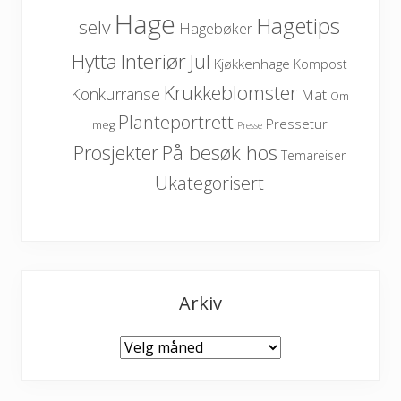
Hage
Hagetips
selv
Hagebøker
Hytta
Interiør
Jul
Kjøkkenhage
Kompost
Krukkeblomster
Konkurranse
Mat
Om
Planteportrett
Pressetur
meg
Presse
På besøk hos
Prosjekter
Temareiser
Ukategorisert
Arkiv
Arkiv