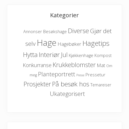
Kategorier
Diverse
Gjør det
Besøkshage
Annonser
Hage
Hagetips
selv
Hagebøker
Hytta
Interiør
Jul
Kjøkkenhage
Kompost
Krukkeblomster
Konkurranse
Mat
Om
Planteportrett
Pressetur
meg
Presse
På besøk hos
Prosjekter
Temareiser
Ukategorisert