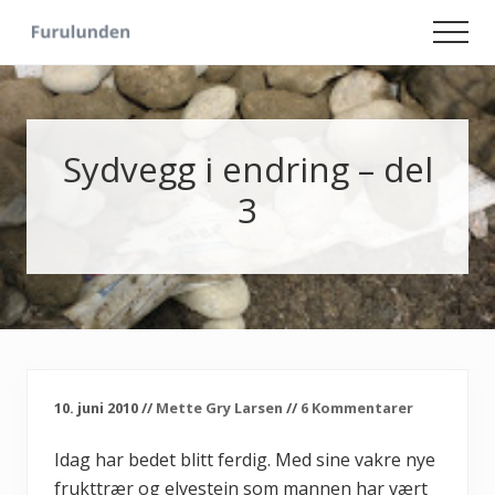
Menu
Skip
Skip
Men
to
to
Hageliv
main
primary
-
content
sidebar
Lise
for
sjelen
Sydvegg i endring – del
3
10. juni 2010
//
Mette Gry Larsen
//
6 Kommentarer
Idag har bedet blitt ferdig. Med sine vakre nye
frukttrær og elvestein som mannen har vært