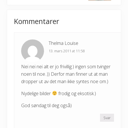
t
o
P
Reader
s
o
t
Kommentarer
s
Interactions
:
t
:
Thelma Louise
13. mars 2011 at 11:58
Nei nei nei alt er jo frivillig.) ingen som tvinger
noen til noe..)) Derfor man finner ut at man
dropper ut av det man ikke syntes noe om.)
Nydelige bilder
frodig og eksotisk.)
God søndag til deg også)
Svar