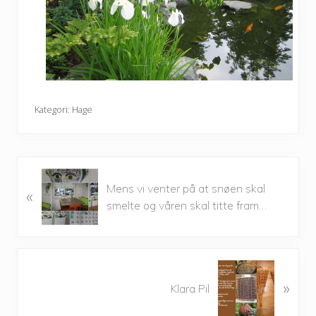
Kategori:
Hage
P
Mens vi venter på at snøen skal
«
r
smelte og våren skal titte fram…
e
v
i
o
N
u
»
e
Klara Pil
s
x
P