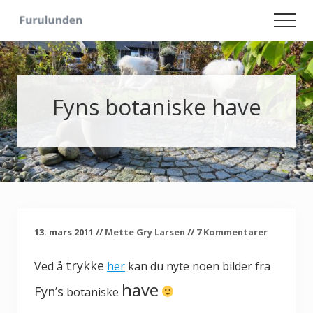
Menu
Skip
Skip
Men
to
to
Hageliv
main
primary
-
content
sidebar
Lise
for
sjelen
Fyns botaniske have
13. mars 2011
//
Mette Gry Larsen
//
7 Kommentarer
trykke
Ved å
her
kan du nyte noen bilder fra
have
Fyn’s
botaniske