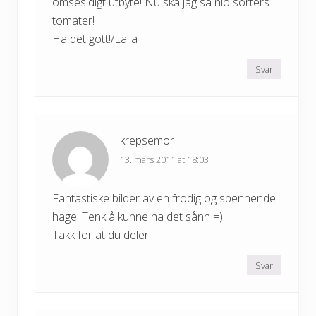
ömsesidigt utbyte! Nu ska jag så nio sorters
tomater!
Ha det gott!/Laila
Svar
krepsemor
13. mars 2011 at 18:03
Fantastiske bilder av en frodig og spennende
hage! Tenk å kunne ha det sånn =)
Takk for at du deler.
Svar