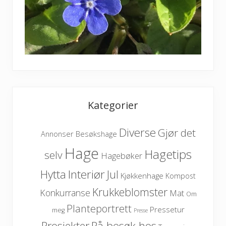
Kategorier
Diverse
Gjør det
Besøkshage
Annonser
Hage
Hagetips
selv
Hagebøker
Hytta
Interiør
Jul
Kjøkkenhage
Kompost
Krukkeblomster
Konkurranse
Mat
Om
Planteportrett
Pressetur
meg
Presse
På besøk hos
Prosjekter