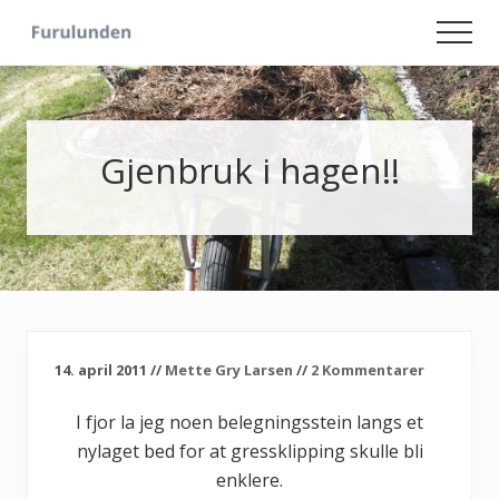
Menu
Skip
Skip
Men
to
to
Hageliv
main
primary
-
content
sidebar
Lise
for
sjelen
Gjenbruk i hagen!!
14. april 2011
//
Mette Gry Larsen
//
2 Kommentarer
I fjor la jeg noen belegningsstein langs et
nylaget bed for at gressklipping skulle bli
enklere.