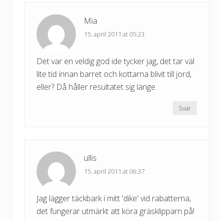
:
Mia
15. april 2011 at 05:23
Det var en veldig god ide tycker jag, det tar väl
lite tid innan barret och kottarna blivit till jord,
eller? Då håller resultatet sig länge.
Svar
ullis
15. april 2011 at 06:37
Jag lägger täckbark i mitt 'dike' vid rabatterna,
det fungerar utmärkt att köra gräsklipparn på!