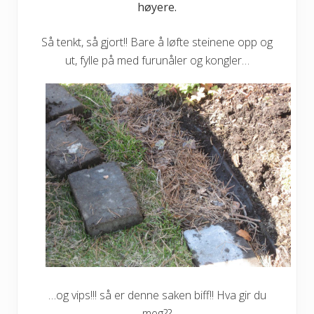
høyere.
Så tenkt, så gjort!! Bare å løfte steinene opp og
ut, fylle på med furunåler og kongler…
…og vips!!! så er denne saken biff!! Hva gir du
meg??