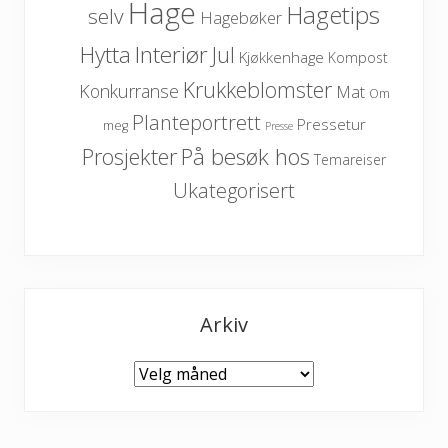
Hage
Hagetips
selv
Hagebøker
Hytta
Interiør
Jul
Kjøkkenhage
Kompost
Krukkeblomster
Konkurranse
Mat
Om
Planteportrett
Pressetur
meg
Presse
På besøk hos
Prosjekter
Temareiser
Ukategorisert
Arkiv
Arkiv