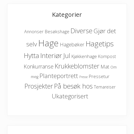
Kategorier
Diverse
Gjør det
Besøkshage
Annonser
Hage
Hagetips
selv
Hagebøker
Hytta
Interiør
Jul
Kjøkkenhage
Kompost
Krukkeblomster
Konkurranse
Mat
Om
Planteportrett
Pressetur
meg
Presse
På besøk hos
Prosjekter
Temareiser
Ukategorisert