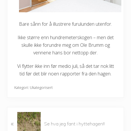
Bare sånn for å illustrere furulunden utenfor.
Ikke større enn hundremeterskogen – men det
skulle ikke forundre meg om Ole Brumm og
vennene hans bor nettopp der.
Vi flytter ikke inn før medio juli, så det tar nok litt
tid før det blir noen rapporter fra den hagen.
Kategori:
Ukategorisert
P
«
r
Se hva jeg fant i hyttehagen!!
e