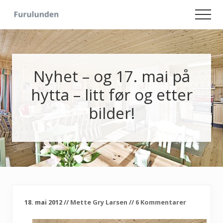
Menu
Skip
Skip
Men
to
to
Hageliv
main
primary
-
content
sidebar
Lise
for
sjelen
Nyhet – og 17. mai på
hytta – litt før og etter
bilder!
18. mai 2012
//
Mette Gry Larsen
//
6 Kommentarer