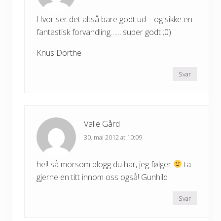
Hvor ser det altså bare godt ud – og sikke en
fantastisk forvandling…….super godt ;0)
Knus Dorthe
Svar
Valle Gård
30. mai 2012 at 10:09
hei! så morsom blogg du har, jeg følger
ta
gjerne en titt innom oss også! Gunhild
Svar