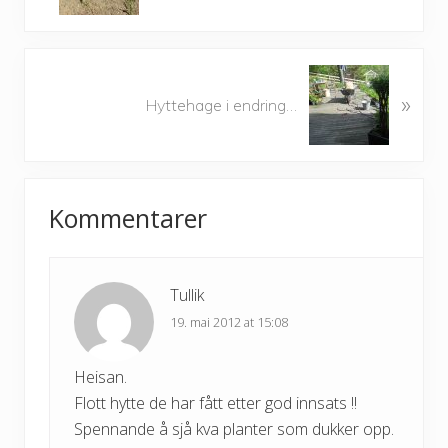
v
i
o
N
u
»
e
Hyttehage i endring…
s
x
P
t
o
P
Reader
s
o
t
Kommentarer
s
Interactions
:
t
:
Tullik
19. mai 2012 at 15:08
Heisan.
Flott hytte de har fått etter god innsats !!
Spennande å sjå kva planter som dukker opp.