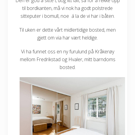
Den er god å sitte i, dog litt lav, så for å rekke opp
til bordkanten, må vi nok ha godt polstrede
sitteputer i bomull, noe á la de vi har i båten.
Til uken er dette vårt midlertidige bosted, men
gjett om via har vært heldige.
Vi ha funnet oss en ny furulund på Kråkerøy
mellom Fredrikstad og Hvaler, mitt barndoms
bosted.