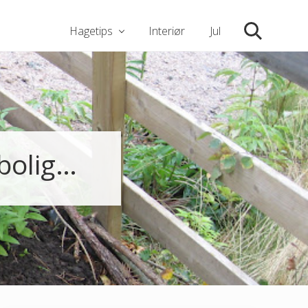
Hagetips
Interiør
Jul
Søk
 bolig…