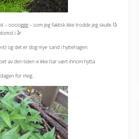
t – ooooggg – som jeg faktisk ikke trodde jeg skulle få
blomst i år.
ent) og det er dog mye sand i hyttehagen.
et av den tiden vi ikke har vært innom hytta.
r dagen for meg…