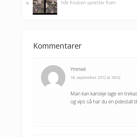
«
r
Når frosken spretter fram…
e
v
i
o
Reader
u
Interactions
Kommentarer
s
P
o
s
Ymmeli
t
18. september 2012 at 18:02
:
Man kan kanskje lage en treka
og vips så har du en pidestall ti