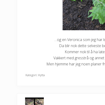
…og en Veronica som jeg har k
Da blir nok dette selveste bed
Kommer nok til å ha late 
Vakkert med gresstrå og annet 
Men hjemme har jeg noen planer f
Kategori:
Hytta
P