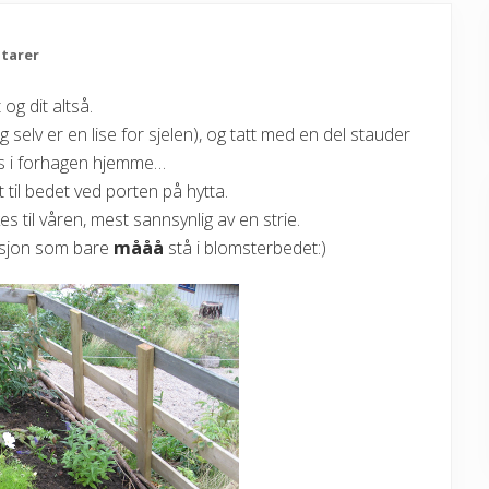
tarer
t og dit altså.
g selv er en lise for sjelen), og tatt med en del stauder
es i forhagen hjemme…
t til bedet ved porten på hytta.
s til våren, mest sannsynlig av en strie.
lasjon som bare
mååå
stå i blomsterbedet:)