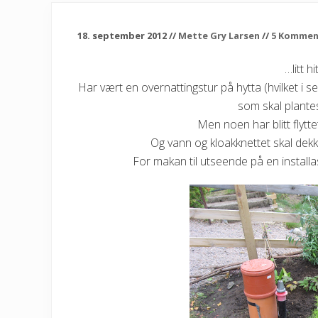
18. september 2012
//
Mette Gry Larsen
//
5 Kommen
…litt hi
Har vært en overnattingstur på hytta (hvilket i se
som skal plant
Men noen har blitt flytte
Og vann og kloakknettet skal dekke
For makan til utseende på en instal