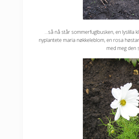
…så nå står sommerfuglbusken, en lyslilla k
nyplantete maria nøkkeleblom, en rosa høstanem
med meg den s