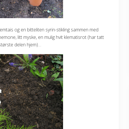
lemtais og en bitteliten syrin-stikling sammen med
one, litt myske, en mulig hvit klematisrot (har tatt
tørste delen hjem)…