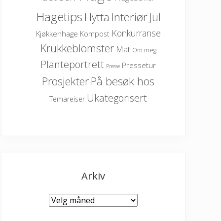
Hagetips
Hytta
Interiør
Jul
Konkurranse
Kjøkkenhage
Kompost
Krukkeblomster
Mat
Om meg
Planteportrett
Pressetur
Presse
På besøk hos
Prosjekter
Ukategorisert
Temareiser
Arkiv
Arkiv