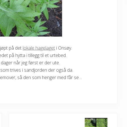
jøpt på det
lokale hagelaget
i Onsøy.
et på hytta i tillegg til et urtebed.
dager når jeg først er der ute.
som trives i sandjorden der også da.
remover, så den som henger med får se…
N