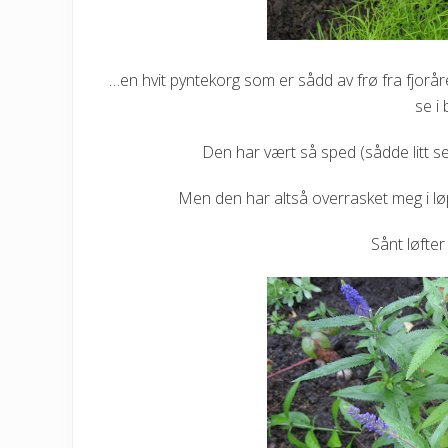
…en hvit pyntekorg som er sådd av frø fra fjoråre
se i 
Den har vært så sped (sådde litt s
Men den har altså overrasket meg i løp
Sånt løfte