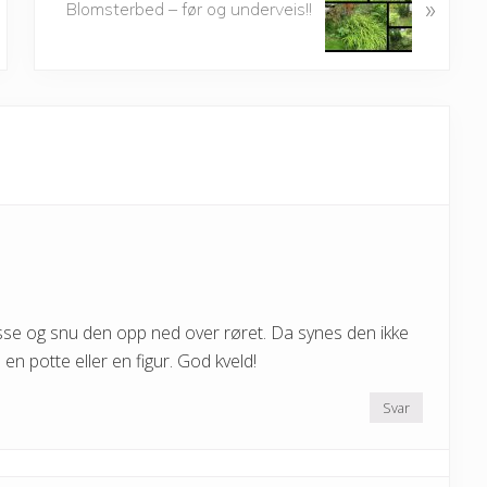
»
e
Blomsterbed – før og underveis!!
x
t
P
o
s
t
:
sse og snu den opp ned over røret. Da synes den ikke
l en potte eller en figur. God kveld!
Svar