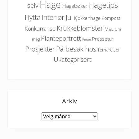
Hage
Hagetips
selv
Hagebøker
Hytta
Interiør
Jul
Kjøkkenhage
Kompost
Krukkeblomster
Konkurranse
Mat
Om
Planteportrett
Pressetur
meg
Presse
På besøk hos
Prosjekter
Temareiser
Ukategorisert
Arkiv
Arkiv