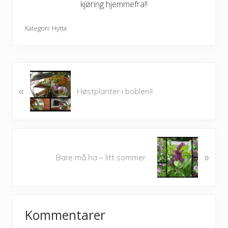
kjøring hjemmefra!!
Kategori:
Hytta
P
«
r
Høstplanter i boblen!!
e
v
i
o
N
u
»
e
Bare må ha – litt sommer…
s
x
P
t
o
P
Reader
s
o
t
Kommentarer
s
Interactions
:
t