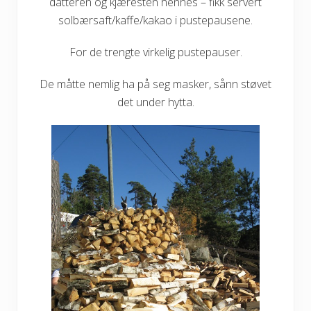
datteren og kjæresten hennes – fikk servert
solbærsaft/kaffe/kakao i pustepausene.
For de trengte virkelig pustepauser.
De måtte nemlig ha på seg masker, sånn støvet
det under hytta.