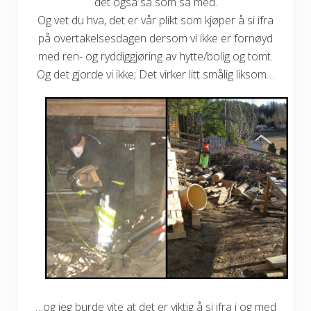
det også så som så med.
Og vet du hva, det er vår plikt som kjøper å si ifra
på overtakelsesdagen dersom vi ikke er fornøyd
med ren- og ryddiggjøring av hytte/bolig og tomt.
Og det gjorde vi ikke; Det virker litt smålig liksom…
…og jeg burde vite at det er viktig å si ifra i og med