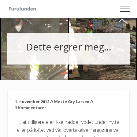
Menu
Skip
Skip
Men
to
to
Hageliv
main
primary
-
content
sidebar
Lise
for
sjelen
Dette ergrer meg…
1. november 2012
//
Mette Gry Larsen
//
3 Kommentarer
… at tidligere eier ikke hadde ryddet under hytta
eller på loftet ved vår overtakelse, rengjøring var