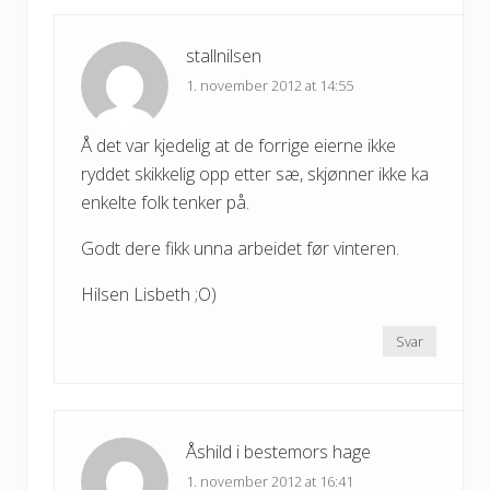
:
stallnilsen
1. november 2012 at 14:55
Å det var kjedelig at de forrige eierne ikke
ryddet skikkelig opp etter sæ, skjønner ikke ka
enkelte folk tenker på.
Godt dere fikk unna arbeidet før vinteren.
Hilsen Lisbeth ;O)
Svar
Åshild i bestemors hage
1. november 2012 at 16:41