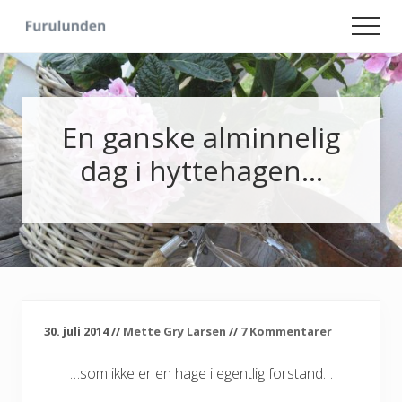
Menu
Skip
Skip
Men
to
to
Hageliv
main
primary
-
content
sidebar
Lise
for
sjelen
En ganske alminnelig
dag i hyttehagen…
30. juli 2014
//
Mette Gry Larsen
//
7 Kommentarer
…som ikke er en hage i egentlig forstand…