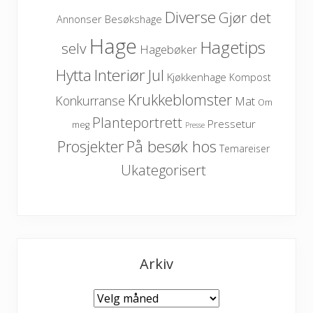
Diverse
Gjør det
Besøkshage
Annonser
Hage
Hagetips
selv
Hagebøker
Hytta
Interiør
Jul
Kjøkkenhage
Kompost
Krukkeblomster
Konkurranse
Mat
Om
Planteportrett
Pressetur
meg
Presse
På besøk hos
Prosjekter
Temareiser
Ukategorisert
Arkiv
Arkiv