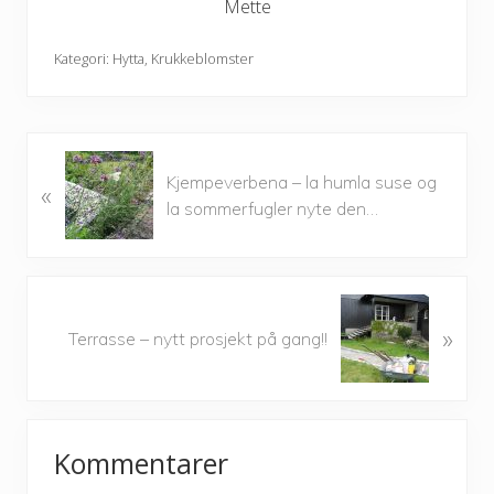
Mette
Kategori:
Hytta
,
Krukkeblomster
P
Kjempeverbena – la humla suse og
«
r
la sommerfugler nyte den…
e
v
i
o
N
u
»
e
Terrasse – nytt prosjekt på gang!!
s
x
P
t
o
P
Reader
s
o
t
Kommentarer
s
Interactions
:
t