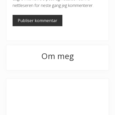
nettleseren for neste gang jeg kommenterer.
Primary
Om meg
Sidebar