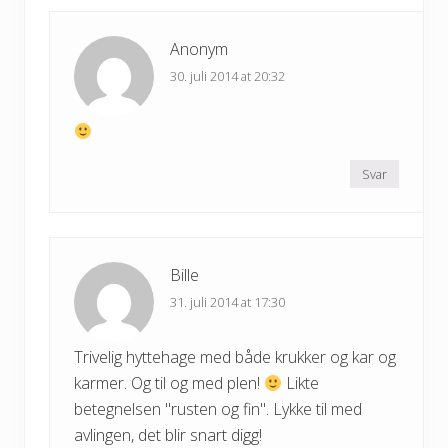
:
Anonym
30. juli 2014 at 20:32
Svar
Bille
31. juli 2014 at 17:30
Trivelig hyttehage med både krukker og kar og
karmer. Og til og med plen!
Likte
betegnelsen "rusten og fin". Lykke til med
avlingen, det blir snart digg!