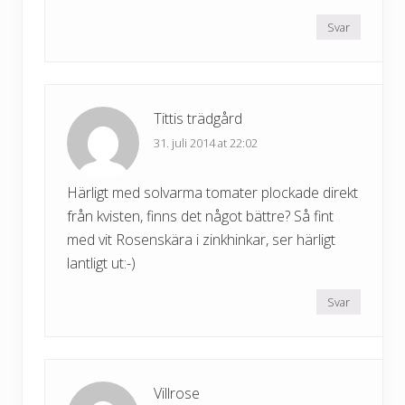
Svar
Tittis trädgård
31. juli 2014 at 22:02
Härligt med solvarma tomater plockade direkt
från kvisten, finns det något bättre? Så fint
med vit Rosenskära i zinkhinkar, ser härligt
lantligt ut:-)
Svar
Villrose