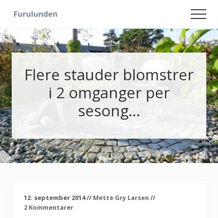
Menu
Skip
Skip
Men
to
to
Hageliv
main
primary
-
content
sidebar
Lise
for
sjelen
Flere stauder blomstrer
i 2 omganger per
sesong…
12. september 2014
//
Mette Gry Larsen
//
2 Kommentarer