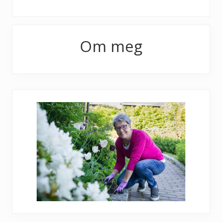
Primary
Om meg
Sidebar