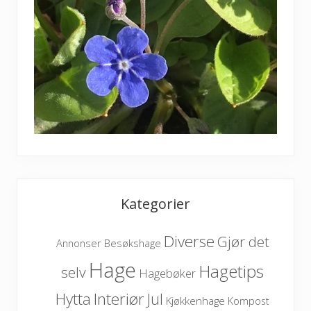
Kategorier
Diverse
Gjør det
Besøkshage
Annonser
Hage
Hagetips
selv
Hagebøker
Hytta
Interiør
Jul
Kjøkkenhage
Kompost