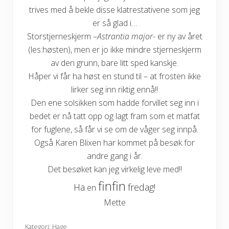
trives med å bekle disse klatrestativene som jeg
er så glad i…
Storstjerneskjerm –
Astrantia major-
er ny av året
(les:høsten), men er jo ikke mindre stjerneskjerm
av den grunn, bare litt sped kanskje.
Håper vi får ha høst en stund til – at frosten ikke
lirker seg inn riktig ennå!!
Den ene solsikken som hadde forvillet seg inn i
bedet er nå tatt opp og lagt fram som et matfat
for fuglene, så får vi se om de våger seg innpå.
Også Karen Blixen har kommet på besøk for
andre gang i år.
Det besøket kan jeg virkelig leve med!!
finfin
Ha
fredag!
en
Mette
Kategori:
Hage