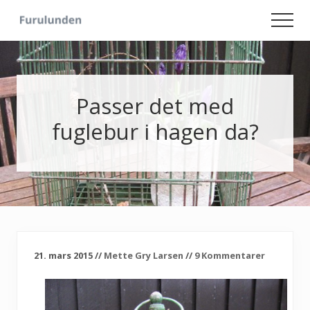
Menu
Skip
Skip
Men
to
to
Hageliv
main
primary
-
content
sidebar
Lise
for
sjelen
Passer det med
fuglebur i hagen da?
21. mars 2015
//
Mette Gry Larsen
//
9 Kommentarer