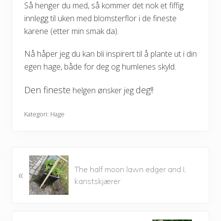
Så henger du med, så kommer det nok et fiffig
innlegg til uken med blomsterflor i de fineste
karene (etter min smak da).
Nå håper jeg du kan bli inspirert til å plante ut i din
egen hage, både for deg og humlenes skyld.
Den fineste
deg!!
helgen
ønsker
jeg
Kategori:
Hage
P
The half moon lawn edger and I,
«
r
kanstskjærer
e
v
i
o