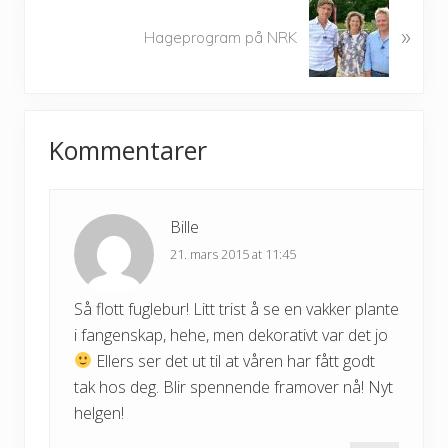
N
u
»
e
Hageprogram på NRK
s
x
P
t
o
P
Reader
s
o
t
Kommentarer
s
Interactions
:
t
:
Bille
21. mars 2015 at 11:45
Så flott fuglebur! Litt trist å se en vakker plante
i fangenskap, hehe, men dekorativt var det jo
Ellers ser det ut til at våren har fått godt
tak hos deg. Blir spennende framover nå! Nyt
helgen!