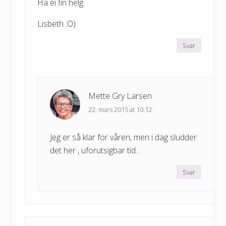
Ha ei fin helg.
Lisbeth :O)
Svar
Mette Gry Larsen
22. mars 2015 at 10:12
Jeg er så klar for våren, men i dag sludder
det her , uforutsigbar tid…
Svar