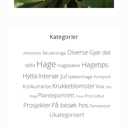
Kategorier
Diverse
Gjør det
Besøkshage
Annonser
Hage
Hagetips
selv
Hagebøker
Hytta
Interiør
Jul
Kjøkkenhage
Kompost
Krukkeblomster
Konkurranse
Mat
Om
Planteportrett
Pressetur
meg
Presse
På besøk hos
Prosjekter
Temareiser
Ukategorisert