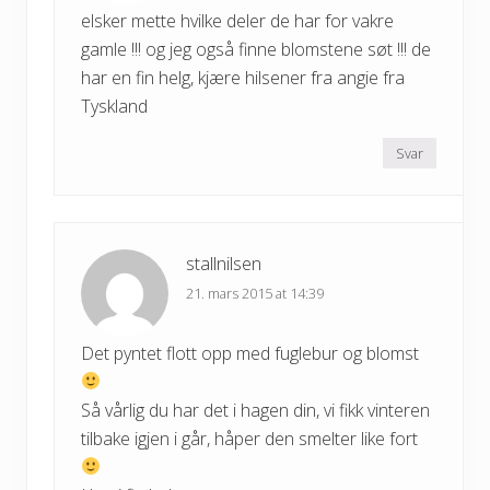
elsker mette hvilke deler de har for vakre
gamle !!! og jeg også finne blomstene søt !!! de
har en fin helg, kjære hilsener fra angie fra
Tyskland
Svar
stallnilsen
21. mars 2015 at 14:39
Det pyntet flott opp med fuglebur og blomst
Så vårlig du har det i hagen din, vi fikk vinteren
tilbake igjen i går, håper den smelter like fort