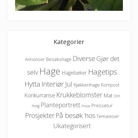
Kategorier
Diverse
Gjør det
Besøkshage
Annonser
Hage
Hagetips
selv
Hagebøker
Hytta
Interiør
Jul
Kjøkkenhage
Kompost
Krukkeblomster
Konkurranse
Mat
Om
Planteportrett
Pressetur
meg
Presse
På besøk hos
Prosjekter
Temareiser
Ukategorisert