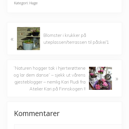
Kategori:
Hage
P
Blomster i krukker på
«
r
uteplassen/terrassen til påske/1
e
v
i
o
N
”Naturen hogger tak i hjerterøttene
u
e
og lar dem danse” – sjekk ut vårens
»
s
x
gjesteblogger – nemlig Kari Rudi fra
P
t
Atelier Kari på Finnskogen !!
o
P
s
o
Reader
t
s
Kommentarer
:
Interactions
t
: