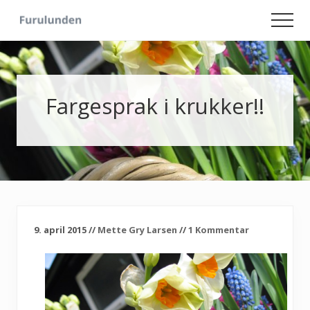
Menu
Skip
Skip
Men
to
to
Hageliv
main
primary
-
content
sidebar
Lise
for
sjelen
Fargesprak i krukker!!
9. april 2015
//
Mette Gry Larsen
//
1 Kommentar