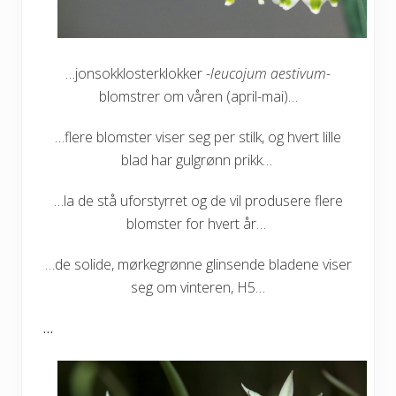
…jonsokklosterklokker
-leucojum aestivum-
blomstrer om våren (april-mai)…
…flere blomster viser seg per stilk, og hvert lille
blad har gulgrønn prikk…
…la de stå uforstyrret og de vil produsere flere
blomster for hvert år…
…de solide, mørkegrønne glinsende bladene viser
seg om vinteren, H5…
…