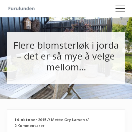
Menu
Skip
Skip
Men
to
to
Hageliv
main
primary
-
content
sidebar
Lise
for
sjelen
Flere blomsterløk i jorda
– det er så mye å velge
mellom…
14. oktober 2015
//
Mette Gry Larsen
//
2 Kommentarer