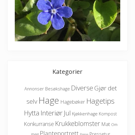
Kategorier
Diverse
Gjør det
Besøkshage
Annonser
Hage
Hagetips
selv
Hagebøker
Hytta
Interiør
Jul
Kjøkkenhage
Kompost
Krukkeblomster
Konkurranse
Mat
Om
Planteportrett
Pressetur
meg
Presse