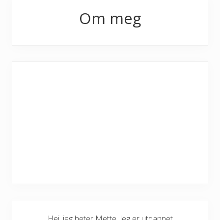
Primary
Om meg
Sidebar
Hei, jeg heter Mette. Jeg er utdannet