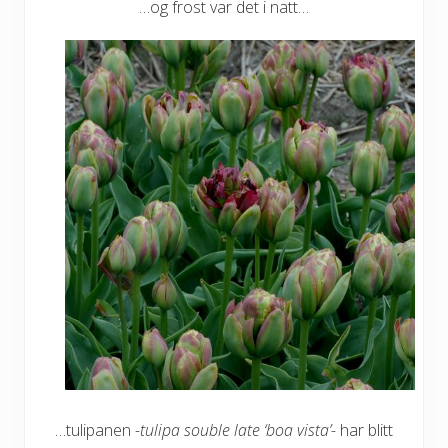
…og frost var det i natt…
…tulipanen
-tulipa souble late ‘boa vista’-
har blitt