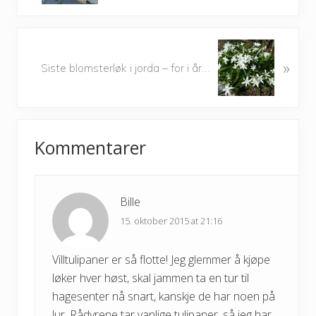
v
i
o
N
u
»
e
Siste blomsterløk i jorda – for i år…
s
x
P
t
o
P
Reader
s
o
t
Kommentarer
s
Interactions
:
t
:
Bille
15. oktober 2015 at 21:16
Villtulipaner er så flotte! Jeg glemmer å kjøpe
løker hver høst, skal jammen ta en tur til
hagesenter nå snart, kanskje de har noen på
lur. Rådyrene tar vanlige tulipaner, så jeg har