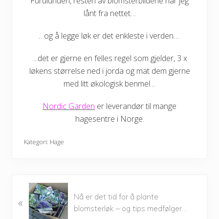
Furulunden, resten av blomsterbildene har jeg
lånt fra nettet…
…og å legge løk er det enkleste i verden…
…det er gjerne en felles regel som gjelder, 3 x
løkens størrelse ned i jorda og mat dem gjerne
med litt økologisk benmel…
Nordic Garden
er leverandør til mange
hagesentre i Norge.
Kategori:
Hage
P
Nå er det tid for å plante
«
r
blomsterløk – og tips medfølger…
e