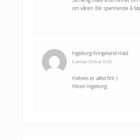
Så herlig måte å bli minnet om v
om våren. Blir spennende å føl
Ingeborg Kringeland Hald
6. januar 2016 at 12:35
Hvitveis er alltid fint.:)
Hilsen Ingeborg