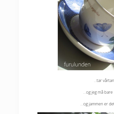
…tar vårta
…og jeg må bare b
…og jammen er det