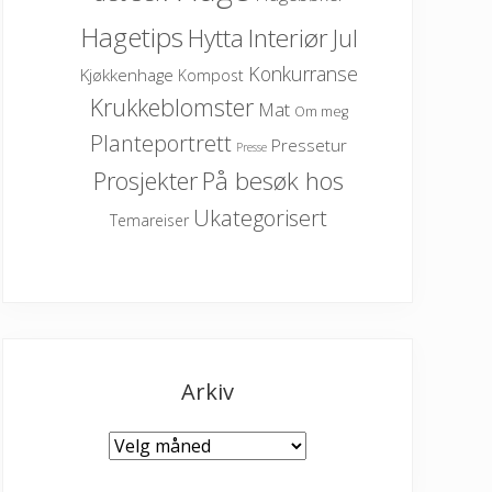
Hagetips
Hytta
Interiør
Jul
Konkurranse
Kjøkkenhage
Kompost
Krukkeblomster
Mat
Om meg
Planteportrett
Pressetur
Presse
På besøk hos
Prosjekter
Ukategorisert
Temareiser
Arkiv
Arkiv