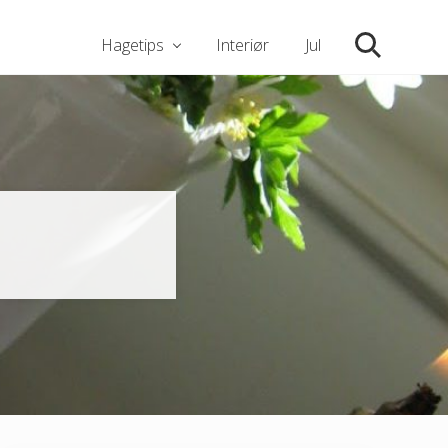
Hagetips
Interiør
Jul
Søk