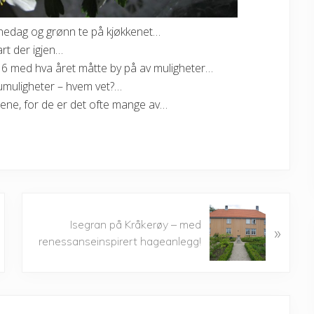
innedag og grønn te på kjøkkenet…
rt der igjen…
016 med hva året måtte by på av muligheter…
umuligheter – hvem vet?…
ene, for de er det ofte mange av…
N
Isegran på Kråkerøy – med
»
e
renessanseinspirert hageanlegg!
x
t
P
o
s