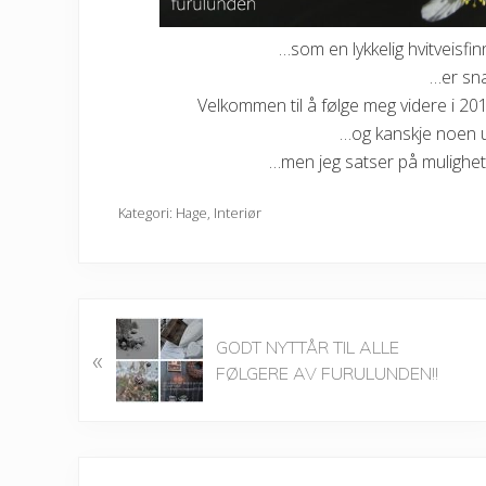
…som en lykkelig hvitveisf
…er sna
Velkommen til å følge meg videre i 2
…og kanskje noen 
…men jeg satser på mulighet
Kategori:
Hage
,
Interiør
P
GODT NYTTÅR TIL ALLE
«
r
FØLGERE AV FURULUNDEN!!
e
v
i
o
Reader
u