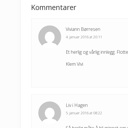
Interactions
Kommentarer
s
P
o
s
Viviann Børresen
t
4. januar 2016 at 20:11
:
Et herlig og vårlig innlegg. Flotte
Klem Vivi
Liv i Hagen
5. januar 2016 at 08:22