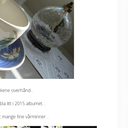
nkene overhånd…
la litt i 2015 albumet…
 mange fine vårminner…