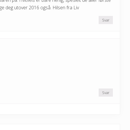
åren på. Hvitveis er bare herlig, spesielt de aller første
ge deg utover 2016 også. Hilsen fra Liv
Svar
Svar