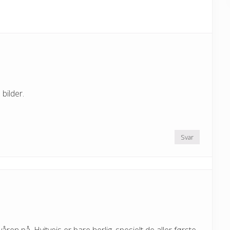
t
:
 bilder.
Svar