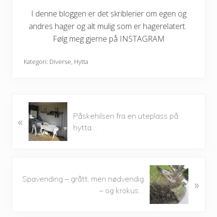
I denne bloggen er det skriblerier om egen og
andres hager og alt mulig som er hagerelatert.
Følg meg gjerne på INSTAGRAM
Kategori:
Diverse
,
Hytta
P
Påskehilsen fra en uteplass på
«
r
hytta…
e
v
i
o
N
u
Spavending – grått, men nødvendig
»
e
s
– og krokus…
x
P
t
o