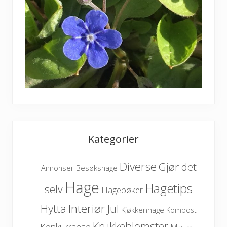
Kategorier
Diverse
Gjør det
Besøkshage
Annonser
Hage
Hagetips
selv
Hagebøker
Hytta
Interiør
Jul
Kjøkkenhage
Kompost
Krukkeblomster