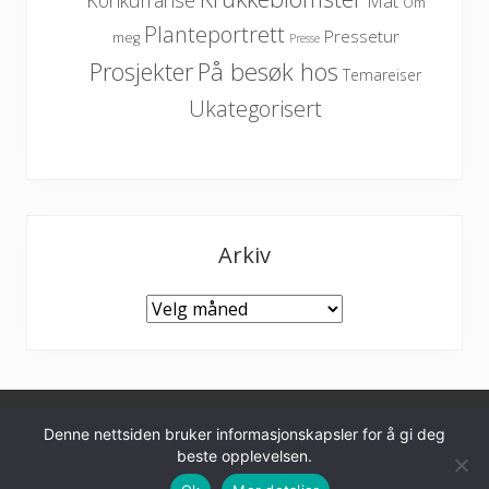
Konkurranse
Mat
Om
Planteportrett
Pressetur
meg
Presse
På besøk hos
Prosjekter
Temareiser
Ukategorisert
Arkiv
Arkiv
Denne nettsiden bruker informasjonskapsler for å gi deg
Personvernerklæring
beste opplevelsen.
Furulunden hageinspirasjon