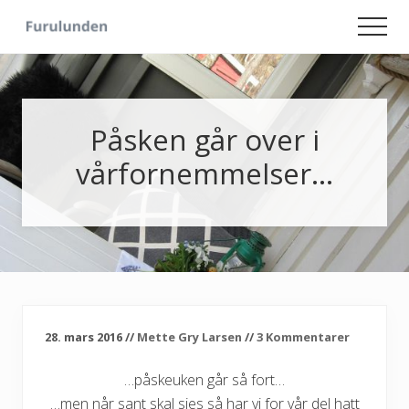
Menu
Skip
Skip
Men
to
to
Hageliv
main
primary
-
content
sidebar
Lise
for
sjelen
Påsken går over i
vårfornemmelser…
28. mars 2016
//
Mette Gry Larsen
//
3 Kommentarer
…påskeuken går så fort…
…men når sant skal sies så har vi for vår del hatt