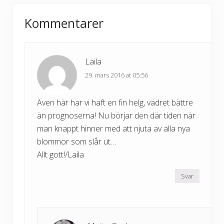
P
Reader
s
o
t
Kommentarer
s
Interactions
:
t
:
Laila
29. mars 2016 at 05:56
Även här har vi haft en fin helg, vädret bättre
än prognoserna! Nu börjar den där tiden när
man knappt hinner med att njuta av alla nya
blommor som slår ut…
Allt gott!/Laila
Svar