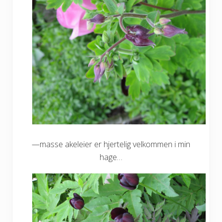
—masse akeleier er hjertelig velkommen i min
hage…