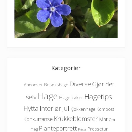
Kategorier
Diverse
Gjør det
Besøkshage
Annonser
Hage
Hagetips
selv
Hagebøker
Hytta
Interiør
Jul
Kjøkkenhage
Kompost
Krukkeblomster
Konkurranse
Mat
Om
Planteportrett
Pressetur
meg
Presse