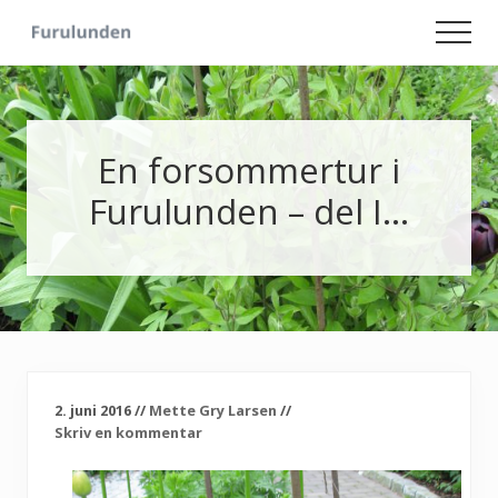
Menu
Skip
Skip
Men
to
to
Hageliv
main
primary
-
content
sidebar
Lise
for
sjelen
En forsommertur i
Furulunden – del I…
2. juni 2016
//
Mette Gry Larsen
//
Skriv en kommentar