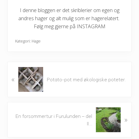
I denne bloggen er det skriblerier om egen og
andres hager og alt mulig som er hagerelatert.
Følg meg gjerne på INSTAGRAM
Kategori:
Hage
P
«
r
Potato-pot med økologiske poteter.
e
v
i
o
N
u
En forsommertur i Furulunden – del
»
e
s
II…
x
P
t
o