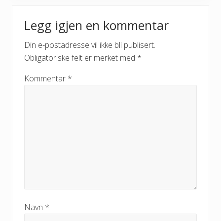
P
Reader
s
o
t
Legg igjen en kommentar
s
Interactions
:
t
Din e-postadresse vil ikke bli publisert.
:
Obligatoriske felt er merket med
*
Kommentar
*
Navn
*