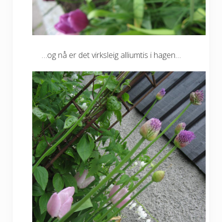
…og nå er det virksleig alliumtis i hagen…