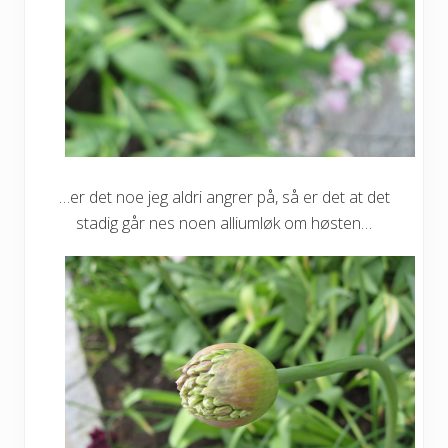
…er det noe jeg aldri angrer på, så er det at det
stadig går nes noen alliumløk om høsten…