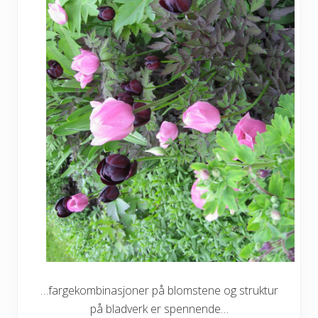
…fargekombinasjoner på blomstene og struktur
på bladverk er spennende…