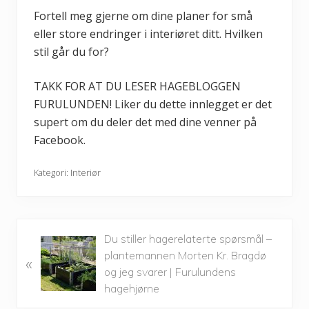
Fortell meg gjerne om dine planer for små
eller store endringer i interiøret ditt. Hvilken
stil går du for?
TAKK FOR AT DU LESER HAGEBLOGGEN
FURULUNDEN! Liker du dette innlegget er det
supert om du deler det med dine venner på
Facebook.
Kategori:
Interiør
P
Du stiller hagerelaterte spørsmål –
r
plantemannen Morten Kr. Bragdø
«
e
og jeg svarer | Furulundens
v
hagehjørne
i