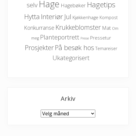
Hage
Hagetips
selv
Hagebøker
Hytta
Interiør
Jul
Kjøkkenhage
Kompost
Krukkeblomster
Konkurranse
Mat
Om
Planteportrett
Pressetur
meg
Presse
På besøk hos
Prosjekter
Temareiser
Ukategorisert
Arkiv
Arkiv