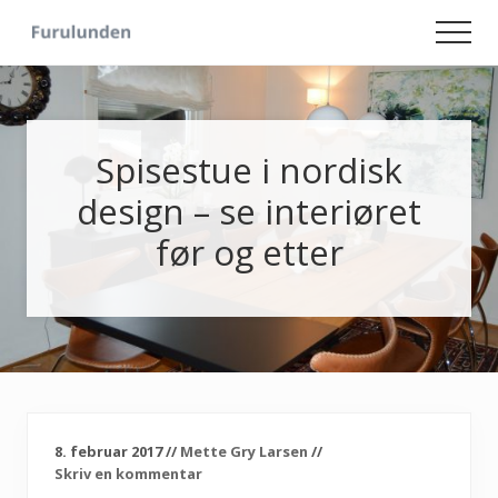
Menu
Skip
Skip
Men
to
to
Hageliv
main
primary
-
content
sidebar
Lise
for
sjelen
Spisestue i nordisk
design – se interiøret
før og etter
8. februar 2017
//
Mette Gry Larsen
//
Skriv en kommentar