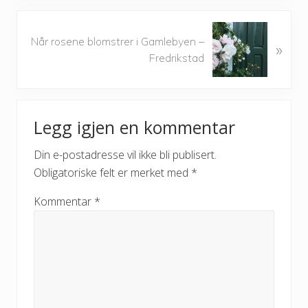
o
u
N
Når rosene blomstrer i Gamlebyen –
s
»
e
Fredrikstad
P
x
o
t
s
P
Reader
t
o
Legg igjen en kommentar
:
s
Interactions
t
Din e-postadresse vil ikke bli publisert.
:
Obligatoriske felt er merket med
*
Kommentar
*