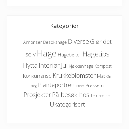
Kategorier
Diverse
Gjør det
Besøkshage
Annonser
Hage
Hagetips
selv
Hagebøker
Hytta
Interiør
Jul
Kjøkkenhage
Kompost
Krukkeblomster
Konkurranse
Mat
Om
Planteportrett
Pressetur
meg
Presse
På besøk hos
Prosjekter
Temareiser
Ukategorisert