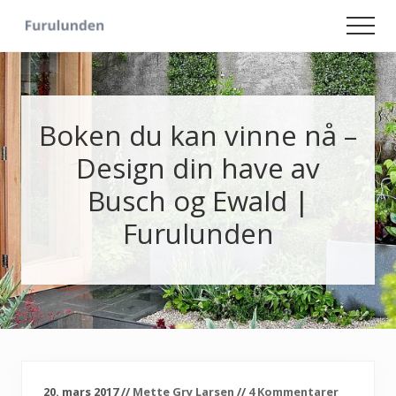
Menu
Skip
Skip
Men
to
to
Hageliv
main
primary
-
content
sidebar
Lise
for
sjelen
Boken du kan vinne nå –
Design din have av
Busch og Ewald |
Furulunden
20. mars 2017
//
Mette Gry Larsen
//
4 Kommentarer