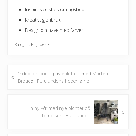
Inspirasjonsbok om høybed
Kreativt gjenbruk
Design din have med farver
Kategori:
Hagebøker
P
Video om poding av epletre – med Morten
«
r
Bragdø | Furulundens hagehjørne
e
v
i
N
En ny vår med nye planter på
o
»
e
terrassen i Furulunden
u
x
s
t
P
P