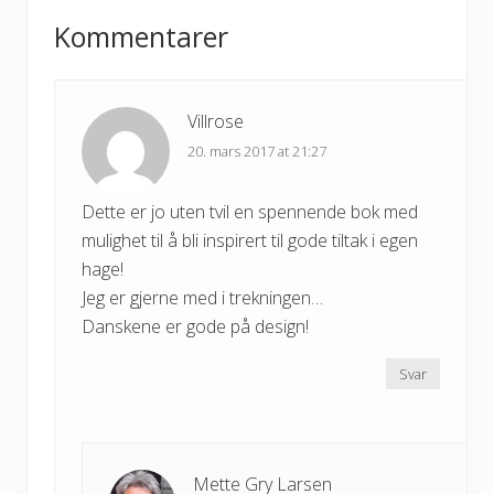
Reader
o
o
Kommentarer
s
s
Interactions
t
t
:
:
Villrose
20. mars 2017 at 21:27
Dette er jo uten tvil en spennende bok med
mulighet til å bli inspirert til gode tiltak i egen
hage!
Jeg er gjerne med i trekningen…
Danskene er gode på design!
Svar
Mette Gry Larsen