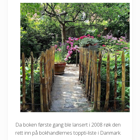
Da boken første gang ble lansert i 2008 røk den
rett inn på bokhandlernes toppti-liste i Danmark.