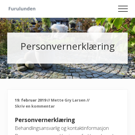
Menu
Skip
Skip
Men
to
to
Hageliv
main
primary
-
content
sidebar
Lise
for
sjelen
Personvernerklæring
19. februar 2019
//
Mette Gry Larsen
//
Skriv en kommentar
Personvernerklæring
Behandlingsansvarlig og kontaktinformasjon