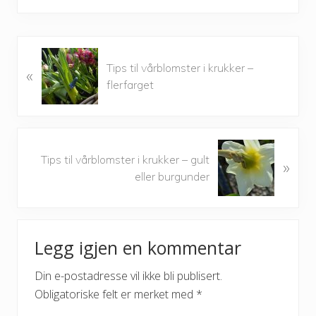
P
Tips til vårblomster i krukker –
«
r
flerfarget
e
v
i
o
N
u
Tips til vårblomster i krukker – gult
»
e
s
eller burgunder
x
P
t
o
P
Reader
s
o
t
Legg igjen en kommentar
s
Interactions
:
t
Din e-postadresse vil ikke bli publisert.
:
Obligatoriske felt er merket med
*