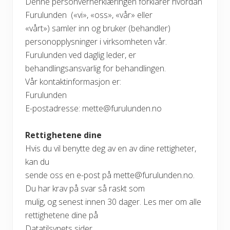
Denne personvernerklæringen forklarer hvordan
Furulunden
(«vi», «oss», «vår» eller
«vårt») samler inn og bruker (behandler)
personopplysninger i virksomheten vår.
Furulunden ved daglig leder, er
behandlingsansvarlig for behandlingen.
Vår kontaktinformasjon er:
Furulunden
E-postadresse: mette@furulunden.no
Rettighetene dine
Hvis du vil benytte deg av en av dine rettigheter,
kan du
sende oss en e-post på mette@furulunden.no.
Du har krav på svar så raskt som
mulig, og senest innen 30 dager. Les mer om alle
rettighetene dine på
Datatilsynets sider.