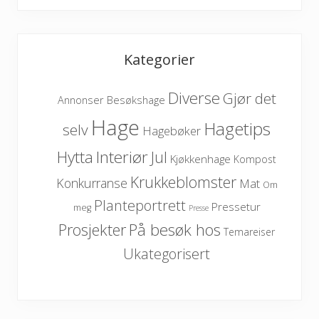
Kategorier
Diverse
Gjør det
Besøkshage
Annonser
Hage
Hagetips
selv
Hagebøker
Hytta
Interiør
Jul
Kjøkkenhage
Kompost
Krukkeblomster
Konkurranse
Mat
Om
Planteportrett
Pressetur
meg
Presse
På besøk hos
Prosjekter
Temareiser
Ukategorisert