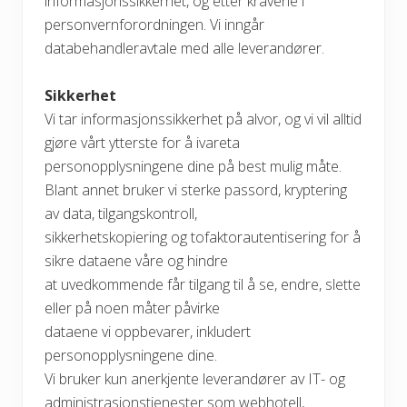
informasjonssikkerhet, og etter kravene i
personvernforordningen. Vi inngår
databehandleravtale med alle leverandører.
Sikkerhet
Vi tar informasjonssikkerhet på alvor, og vi vil alltid
gjøre vårt ytterste for å ivareta
personopplysningene dine på best mulig måte.
Blant annet bruker vi sterke passord, kryptering
av data, tilgangskontroll,
sikkerhetskopiering og tofaktorautentisering for å
sikre dataene våre og hindre
at uvedkommende får tilgang til å se, endre, slette
eller på noen måter påvirke
dataene vi oppbevarer, inkludert
personopplysningene dine.
Vi bruker kun anerkjente leverandører av IT- og
administrasjonstjenester som webhotell,