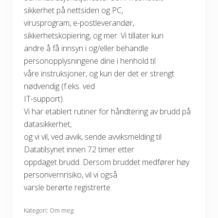
sikkerhet på nettsiden og PC,
virusprogram, e-postleverandør,
sikkerhetskopiering, og mer. Vi tillater kun
andre å få innsyn i og/eller behandle
personopplysningene dine i henhold til
våre instruksjoner, og kun der det er strengt
nødvendig (f.eks. ved
IT-support).
Vi har etablert rutiner for håndtering av brudd på
datasikkerhet,
og vi vil, ved avvik, sende avviksmelding til
Datatilsynet innen 72 timer etter
oppdaget brudd. Dersom bruddet medfører høy
personvernrisiko, vil vi også
varsle berørte registrerte.
Kategori:
Om meg