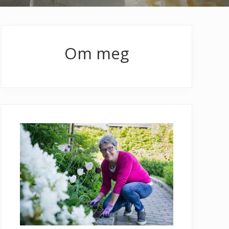
Primary
Sidebar
Om meg