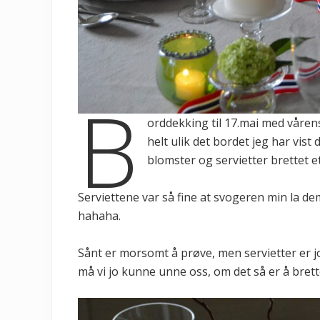
B
orddekking til 17.mai med våre
helt ulik det bordet jeg har vist 
blomster og servietter brettet e
Serviettene var så fine at svogeren min la de
hahaha.
Sånt er morsomt å prøve, men servietter er jo 
må vi jo kunne unne oss, om det så er å brette