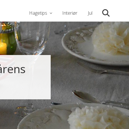
Hagetips
Interiør
Jul
Søk
årens