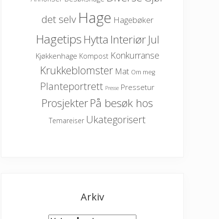
Hage
det selv
Hagebøker
Hagetips
Hytta
Interiør
Jul
Konkurranse
Kjøkkenhage
Kompost
Krukkeblomster
Mat
Om meg
Planteportrett
Pressetur
Presse
På besøk hos
Prosjekter
Ukategorisert
Temareiser
Arkiv