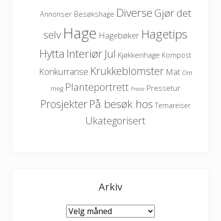
Diverse
Gjør det
Besøkshage
Annonser
Hage
Hagetips
selv
Hagebøker
Hytta
Interiør
Jul
Kjøkkenhage
Kompost
Krukkeblomster
Konkurranse
Mat
Om
Planteportrett
Pressetur
meg
Presse
På besøk hos
Prosjekter
Temareiser
Ukategorisert
Arkiv
Arkiv