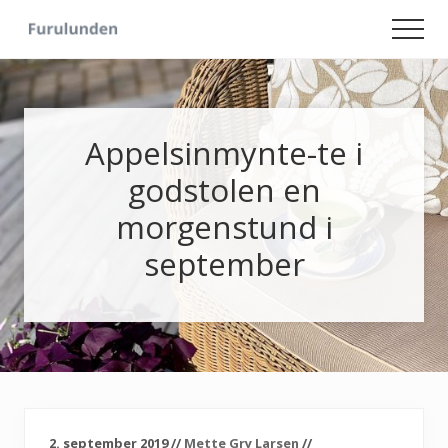
Menu
Skip
Skip
Men
to
to
Hageliv
main
primary
-
content
sidebar
Lise
for
sjelen
Appelsinmynte-te i
godstolen en
morgenstund i
september
2. september 2019
//
Mette Gry Larsen
//