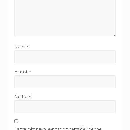
Navn
*
E-post
*
Nettsted
Lagre mitt navn, e-post og nettside i denne