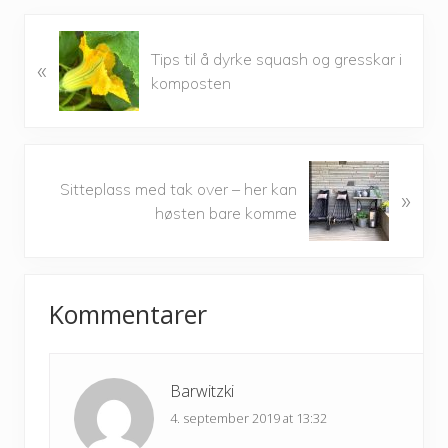
P
Tips til å dyrke squash og gresskar i
«
r
komposten
e
v
i
o
N
u
Sitteplass med tak over – her kan
»
e
s
høsten bare komme
x
P
t
o
P
Reader
s
o
t
Kommentarer
s
Interactions
:
t
:
Barwitzki
4. september 2019 at 13:32