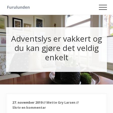
Menu
Skip
Skip
Men
to
to
Hageliv
main
primary
-
content
sidebar
Lise
for
sjelen
Adventslys er vakkert og
du kan gjøre det veldig
enkelt
27. november 2019
//
Mette Gry Larsen
//
Skriv en kommentar