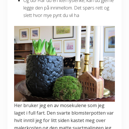
Og du! Har du en liten lyslenke, kan du gjerne
legge den på innimellom. Det spørs rett og
slett hvor mye pynt du vil ha
Her bruker jeg en av mosekulene som jeg
laget i full fart. Den svarte blomsterpotten var
hvit inntil jeg for litt siden kastet meg over
malerkosten og den matte svartmalingen jeg