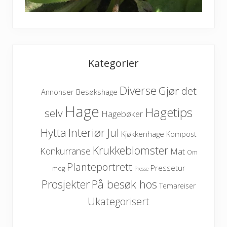
Kategorier
Diverse
Gjør det
Besøkshage
Annonser
Hage
Hagetips
selv
Hagebøker
Hytta
Interiør
Jul
Kjøkkenhage
Kompost
Krukkeblomster
Konkurranse
Mat
Om
Planteportrett
Pressetur
meg
Presse
På besøk hos
Prosjekter
Temareiser
Ukategorisert