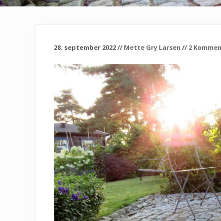
28. september 2022
//
Mette Gry Larsen
//
2 Kommen