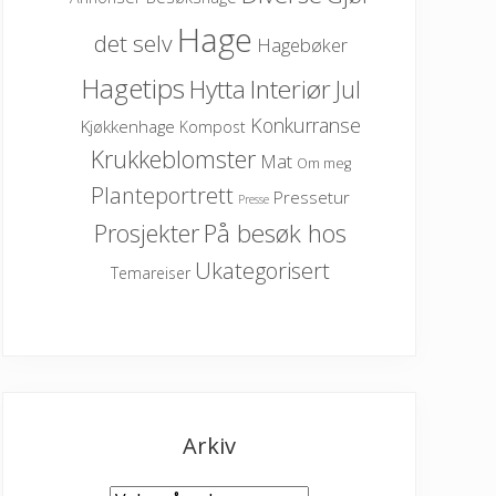
Hage
det selv
Hagebøker
Hagetips
Hytta
Interiør
Jul
Konkurranse
Kjøkkenhage
Kompost
Krukkeblomster
Mat
Om meg
Planteportrett
Pressetur
Presse
På besøk hos
Prosjekter
Ukategorisert
Temareiser
Arkiv