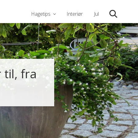
Hagetips
Interiør
Jul
Søk
til, fra