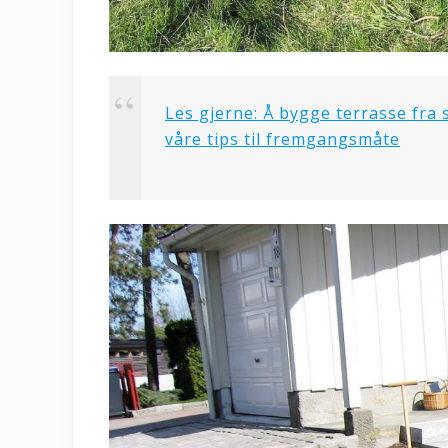
Les gjerne: Å bygge terrasse fra 
våre tips til fremgangsmåte