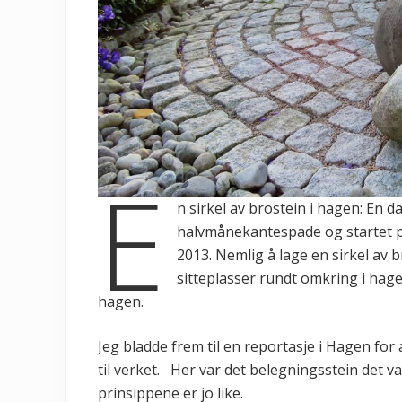
E
n sirkel av brostein i hagen: En d
halvmånekantespade og startet på
2013. Nemlig å lage en sirkel av 
sitteplasser rundt omkring i hage
hagen.
Jeg bladde frem til en reportasje i Hagen for
til verket. Her var det belegningsstein det va
prinsippene er jo like.