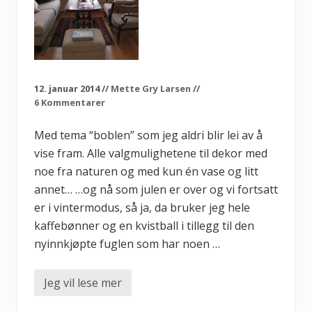
u
l
i
p
a
n
!
!
12. januar 2014
//
Mette Gry Larsen
//
6 Kommentarer
Med tema “boblen” som jeg aldri blir lei av å
vise fram. Alle valgmulighetene til dekor med
noe fra naturen og med kun én vase og litt
annet… …og nå som julen er over og vi fortsatt
er i vintermodus, så ja, da bruker jeg hele
kaffebønner og en kvistball i tillegg til den
nyinnkjøpte fuglen som har noen …
Jeg vil lese mer
“
B
o