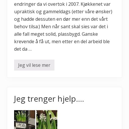
endringer da vi overtok i 2007. Kjøkkenet var
upraktisk og gammeldags (etter våre ønsker)
og hadde dessuten en dør mer enn det vårt
behov tilsa:) Men når sant skal sies var det i
alle fall meget solid, plassbygd. Ganske
krevende å få ut, men etter en del arbeid ble
det da …
Jeg vil lese mer
I
k
k
e
k
j
ø
Jeg trenger hjelp….
k
k
e
n
h
a
g