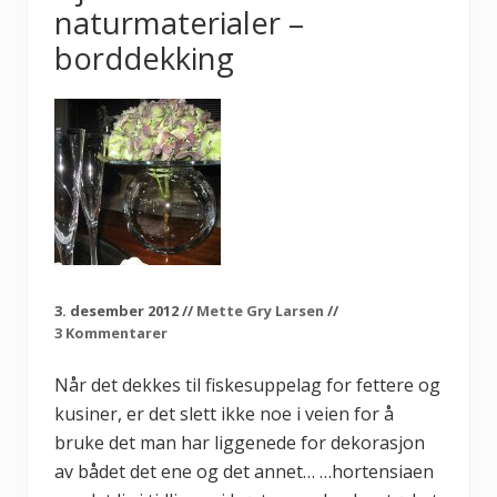
i
naturmaterialer –
d
–
borddekking
k
a
k
e
r
i
b
o
k
s
!
!
3. desember 2012
//
Mette Gry Larsen
//
3 Kommentarer
Når det dekkes til fiskesuppelag for fettere og
kusiner, er det slett ikke noe i veien for å
bruke det man har liggenede for dekorasjon
av bådet det ene og det annet… …hortensiaen