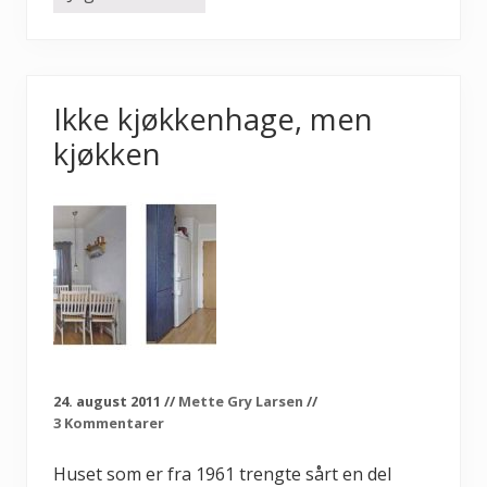
i
t
t
k
v
e
Ikke kjøkkenhage, men
l
d
kjøkken
s
s
t
e
m
n
i
n
g
!
!
!
24. august 2011
//
Mette Gry Larsen
//
3 Kommentarer
Huset som er fra 1961 trengte sårt en del