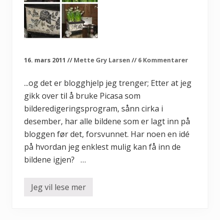
e
,
m
e
n
k
j
ø
16. mars 2011
//
Mette Gry Larsen
//
6 Kommentarer
k
k
e
...og det er blogghjelp jeg trenger; Etter at jeg
n
gikk over til å bruke Picasa som
bilderedigeringsprogram, sånn cirka i
desember, har alle bildene som er lagt inn på
bloggen før det, forsvunnet. Har noen en idé
på hvordan jeg enklest mulig kan få inn de
bildene igjen? …
Jeg vil lese mer
J
e
g
t