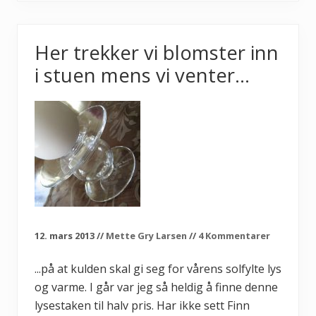
b
l
e
n
Her trekker vi blomster inn
”
–
i stuen mens vi venter…
m
e
d
a
l
l
e
å
r
s
t
i
d
e
r
12. mars 2013
//
Mette Gry Larsen
//
4 Kommentarer
a
v
p
...på at kulden skal gi seg for vårens solfylte lys
l
og varme. I går var jeg så heldig å finne denne
a
n
lysestaken til halv pris. Har ikke sett Finn
t