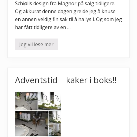
Schiølls design fra Magnor på salg tidligere.
e
m
Og akkurat denne dagen greide jeg å knuse
a
t
en annen veldig fin sak til å ha lys i. Og som jeg
e
har fått tidligere av en …
r
i
a
l
Jeg vil lese mer
H
e
e
i
r
s
t
e
r
g
e
!
k
!
Adventstid – kaker i boks!!
k
e
r
v
i
b
l
o
m
s
t
e