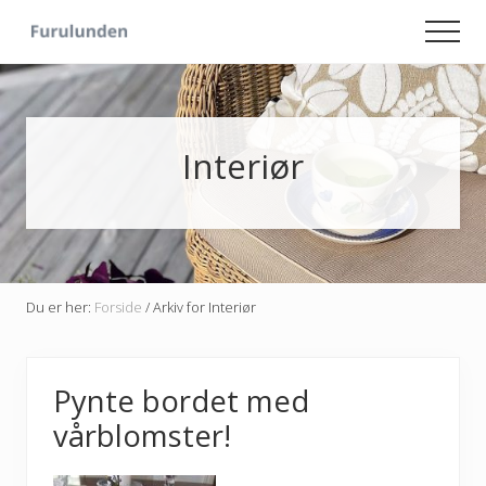
Menu
Skip
Skip
Men
to
to
Hageliv
main
primary
-
content
sidebar
Lise
for
sjelen
Interiør
Du er her:
Forside
/
Arkiv for Interiør
Pynte bordet med
vårblomster!