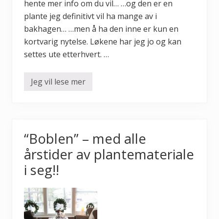
hente mer info om du vil… …og den er en
plante jeg definitivt vil ha mange av i
bakhagen… …men å ha den inne er kun en
kortvarig nytelse. Løkene har jeg jo og kan
settes ute etterhvert. …
Jeg vil lese mer
R
u
t
e
l
i
l
“Boblen” – med alle
j
e
årstider av plantemateriale
o
g
i seg!!
f
a
l
l
e
n
t