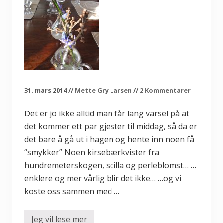
31. mars 2014
//
Mette Gry Larsen
//
2 Kommentarer
Det er jo ikke alltid man får lang varsel på at
det kommer ett par gjester til middag, så da er
det bare å gå ut i hagen og hente inn noen få
“smykker” Noen kirsebærkvister fra
hundremeterskogen, scilla og perleblomst… …
enklere og mer vårlig blir det ikke… …og vi
koste oss sammen med …
Jeg vil lese mer
P