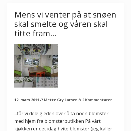
r
e
n
Mens vi venter på at snøen
g
e
skal smelte og våren skal
r
h
titte fram…
j
e
l
p
…
.
12. mars 2011
//
Mette Gry Larsen
//
2 Kommentarer
...får vi dele gleden over å ta noen blomster
med hjem fra blomsterbutikken På vårt
kjøkken er det idag hvite blomster (jeg kaller