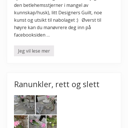
den betlehemsstjerner i mangel av
kunnskap/husk), litt Designers Guilt, noe
kunst og utsikt til nabolaget :) Øverst til
høyre kan du manøvrere deg inn på
facebooksiden …
Jeg vil lese mer
M
e
n
s
v
i
v
Ranunkler, rett og slett
e
n
t
e
r
p
å
a
t
s