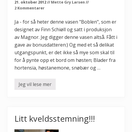
l
21. oktober 2012
//
Mette Gry Larsen
//
e
2 Kommentarer
r
–
b
Ja - for så heter denne vasen "Boblen", som er
o
designet av Finn Schiøll og satt i produksjon
r
d
av Magnor. Jeg digger denne vasen altså. Fått i
d
e
gave av bonusdatteren:) Og med et så delikat
k
utgangspunkt, er det ikke så mye som skal til
k
i
for å pynte opp et bord om høsten; Blader fra
n
g
hortensia, høstanemone, snøbær og …
Jeg vil lese mer
H
ø
s
t
p
l
a
Litt kveldsstemning!!!
n
t
e