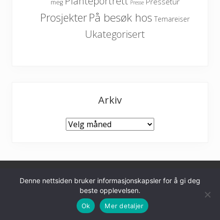
Planteportrett
Pressetur
meg
Presse
På besøk hos
Prosjekter
Temareiser
Ukategorisert
Arkiv
Arkiv
Denne nettsiden bruker informasjonskapsler for å gi deg
Personvernerklæring
beste opplevelsen.
Furulunden hageinspirasjon
Ok
Mer detaljer