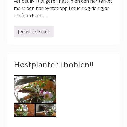
var det liv i tidligere i høst, men den har tørket
mens den har pyntet opp i stuen og den gjør
altså fortsatt …
Jeg vil lese mer
G
j
e
n
b
r
u
Høstplanter i boblen!!
k
–
n
a
t
u
r
m
a
t
e
r
i
a