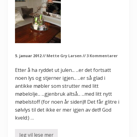
r
i
b
o
b
l
e
n
!
!
5. januar 2012
//
Mette Gry Larsen
//
3 Kommentarer
Etter å ha ryddet ut julen... ...er det fortsatt
noen lys og stjerner igjen... ...er så glad i
antikke møbler som strutter med litt
møbelolje... ...gjenbruk altså... ...med litt nytt
møbelstoff (for noen år siden)!! Det får glitre i
sølvlys til det ikke er mer igjen av det!! God
kveld:) …
Jeg vil lese mer
L