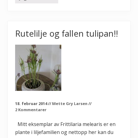
y
n
t
e
b
o
Rutelilje og fallen tulipan!!
r
d
e
t
m
e
d
v
å
r
b
l
o
m
s
18. februar 2014
//
Mette Gry Larsen
//
t
2 Kommentarer
e
r
!
Mitt eksemplar av Frittilaria melearis er en
plante i liljefamilien og nettopp her kan du