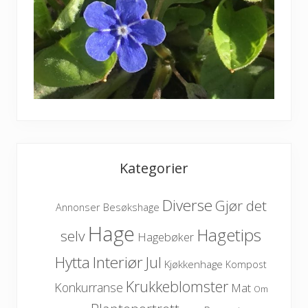
Kategorier
Diverse
Gjør det
Besøkshage
Annonser
Hage
Hagetips
selv
Hagebøker
Hytta
Interiør
Jul
Kjøkkenhage
Kompost
Krukkeblomster
Konkurranse
Mat
Om