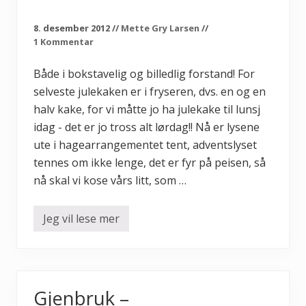
r
i
n
8. desember 2012
//
Mette Gry Larsen
//
n
1 Kommentar
i
s
t
Både i bokstavelig og billedlig forstand! For
u
selveste julekaken er i fryseren, dvs. en og en
e
n
halv kake, for vi måtte jo ha julekake til lunsj
m
e
idag - det er jo tross alt lørdag!! Nå er lysene
n
ute i hagearrangementet tent, adventslyset
s
v
tennes om ikke lenge, det er fyr på peisen, så
i
v
nå skal vi kose vårs litt, som …
e
n
t
Jeg vil lese mer
A
e
d
r
v
…
e
n
t
s
Gjenbruk –
t