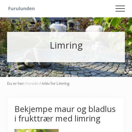
Menu
Skip
Skip
Men
to
to
Hageliv
main
primary
-
content
sidebar
Lise
for
sjelen
Limring
Du er her:
Forside
/
Arkiv for Limring
Bekjempe maur og bladlus
i frukttrær med limring