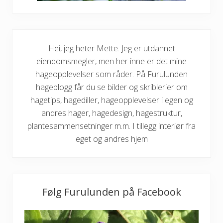
t
r
æ
r
m
e
Hei, jeg heter Mette. Jeg er utdannet
d
l
eiendomsmegler, men her inne er det mine
i
hageopplevelser som råder. På Furulunden
m
r
hageblogg får du se bilder og skriblerier om
i
n
hagetips, hagediller, hageopplevelser i egen og
g
andres hager, hagedesign, hagestruktur,
plantesammensetninger m.m. I tillegg interiør fra
eget og andres hjem
Følg Furulunden på Facebook