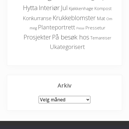
Hytta
Interiør
Jul
Kjøkkenhage
Kompost
Krukkeblomster
Konkurranse
Mat
Om
Planteportrett
Pressetur
meg
Presse
På besøk hos
Prosjekter
Temareiser
Ukategorisert
Arkiv
Arkiv