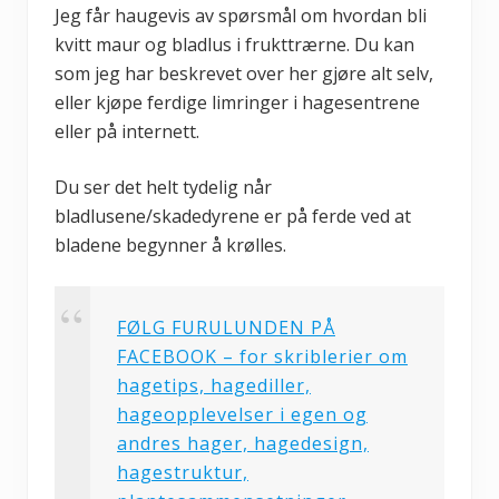
Jeg får haugevis av spørsmål om hvordan bli
kvitt maur og bladlus i frukttrærne. Du kan
som jeg har beskrevet over her gjøre alt selv,
eller kjøpe ferdige limringer i hagesentrene
eller på internett.
Du ser det helt tydelig når
bladlusene/skadedyrene er på ferde ved at
bladene begynner å krølles.
FØLG FURULUNDEN PÅ
FACEBOOK – for skriblerier om
hagetips, hagediller,
hageopplevelser i egen og
andres hager, hagedesign,
hagestruktur,