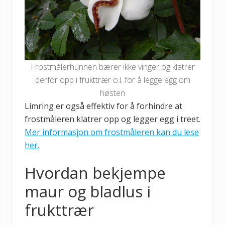
Frostmålerhunnen bærer ikke vinger og klatrer
derfor opp i frukttrær o.l. for å legge egg om
høsten
Limring er også effektiv for å forhindre at
frostmåleren klatrer opp og legger egg i treet.
Mer informasjon om frostmåleren kan du lese
her.
Hvordan bekjempe
maur og bladlus i
frukttrær