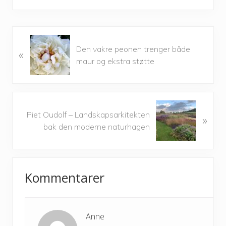
P
Den vakre peonen trenger både
«
r
maur og ekstra støtte
e
v
i
o
N
u
Piet Oudolf – Landskapsarkitekten
»
e
s
bak den moderne naturhagen
x
P
t
o
P
Reader
s
o
t
Kommentarer
s
Interactions
:
t
:
Anne