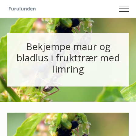
Menu
Skip
Skip
Men
to
to
Hageliv
main
primary
-
content
sidebar
Lise
for
sjelen
Bekjempe maur og
bladlus i frukttrær med
limring