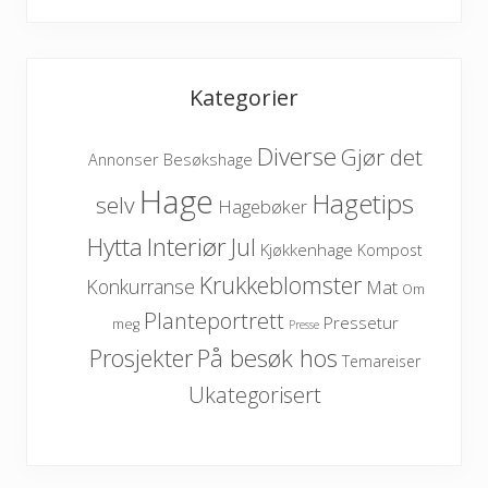
Kategorier
Diverse
Gjør det
Besøkshage
Annonser
Hage
Hagetips
selv
Hagebøker
Hytta
Interiør
Jul
Kjøkkenhage
Kompost
Krukkeblomster
Konkurranse
Mat
Om
Planteportrett
Pressetur
meg
Presse
På besøk hos
Prosjekter
Temareiser
Ukategorisert