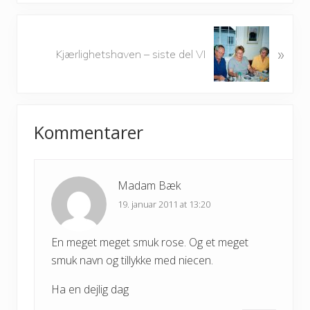
i
o
N
u
»
e
Kjærlighetshaven – siste del VI
s
x
P
t
o
P
Reader
s
o
t
Kommentarer
s
Interactions
:
t
:
Madam Bæk
19. januar 2011 at 13:20
En meget meget smuk rose. Og et meget
smuk navn og tillykke med niecen.
Ha en dejlig dag