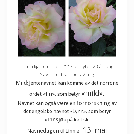
Linn
Til min kjære niese
som fyller 23 år idag.
Navnet ditt kan bety 2 ting:
Mild
; Jentenavnet kan komme av det norrøne
«mild».
«lin»,
ordet
som betyr
fornorskning
Navnet kan også være en
av
det engelske navnet «Lynn», som betyr
«innsjø»
på keltisk.
13. mai
Navnedagen
til Linn er