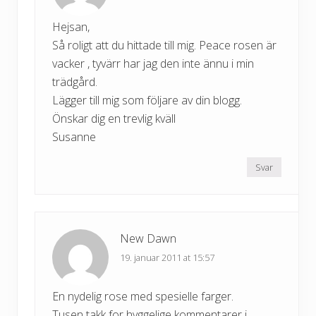
Hejsan,
Så roligt att du hittade till mig. Peace rosen är
vacker , tyvärr har jag den inte ännu i min
trädgård.
Lägger till mig som följare av din blogg.
Önskar dig en trevlig kväll
Susanne
Svar
New Dawn
19. januar 2011 at 15:57
En nydelig rose med spesielle farger.
Tusen takk for hyggelige kommentarer i