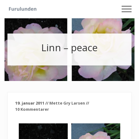
Menu
Skip
Skip
Men
to
to
Hageliv
main
primary
-
content
sidebar
Lise
for
sjelen
Linn – peace
19. januar 2011
//
Mette Gry Larsen
//
10 Kommentarer