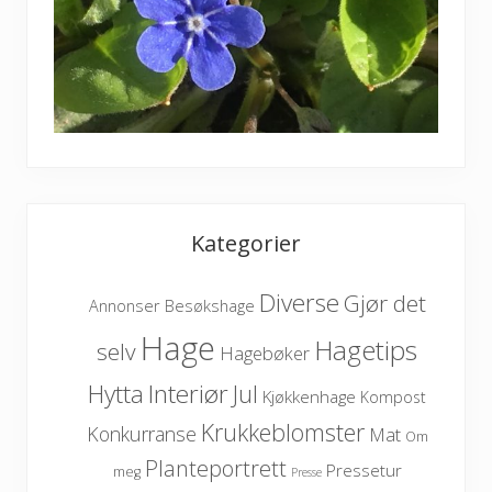
Kategorier
Diverse
Gjør det
Besøkshage
Annonser
Hage
Hagetips
selv
Hagebøker
Hytta
Interiør
Jul
Kjøkkenhage
Kompost
Krukkeblomster
Konkurranse
Mat
Om
Planteportrett
Pressetur
meg
Presse