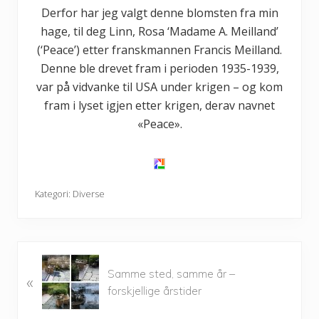
Derfor har jeg valgt denne blomsten fra min
hage, til deg Linn, Rosa ‘Madame A. Meilland’
(‘Peace’) etter franskmannen Francis Meilland.
Denne ble drevet fram i perioden 1935-1939,
var på vidvanke til USA under krigen – og kom
fram i lyset igjen etter krigen, derav navnet
«Peace».
Kategori:
Diverse
P
Samme sted, samme år –
«
r
forskjellige årstider
e
v