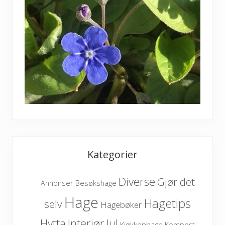
Kategorier
Diverse
Gjør det
Besøkshage
Annonser
Hage
Hagetips
selv
Hagebøker
Hytta
Interiør
Jul
Kjøkkenhage
Kompost