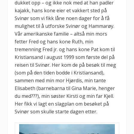
dukket opp – og ikke nok med at han padler
kajakk, hans kone eier et vakkert sted på
Svinør som vi fikk låne noen dager for å få
mulighet til å utforske Svinør og Hammarøy.
Vår amerikanske familie – altså min mors
fetter Fred og hans kone Ruth, min
tremenning Fred jr. og hans kone Pat kom til
Kristiansand i august 1999 som første del på
reisen til Svinør. Her kom de på besøk til meg
(som på den tiden bodde i Kristiansand),
sammen med min mor Hjørdis, min tante
Elisabeth (barnebarna til Gina Marie, henger
du med???), min søster Kirsti og min far Kjell.
Her fikk vi lagt en slagplan om besøket på
Svinør som skulle starte dagen etter.