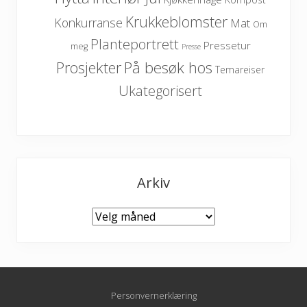
Krukkeblomster
Konkurranse
Mat
Om
Planteportrett
Pressetur
meg
Presse
På besøk hos
Prosjekter
Temareiser
Ukategorisert
Arkiv
Arkiv
Personvernerklæring