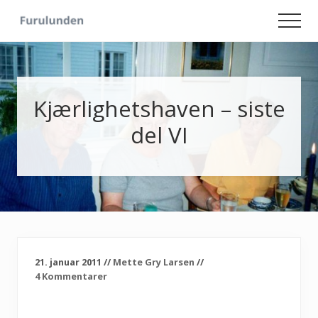
Menu
Skip
Skip
Men
to
to
Hageliv
main
primary
-
content
sidebar
Lise
for
sjelen
Kjærlighetshaven – siste
del VI
21. januar 2011
//
Mette Gry Larsen
//
4 Kommentarer