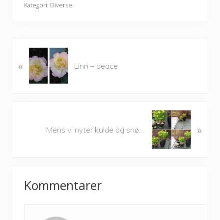
Kategori:
Diverse
P
«
r
Linn – peace
e
v
i
o
N
u
»
e
Mens vi nyter kulde og snø….
s
x
P
t
o
P
Reader
s
o
t
Kommentarer
s
Interactions
:
t
: