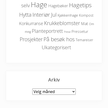
Hage
Hagetips
selv
Hagebøker
Hytta
Interiør
Jul
Kjøkkenhage
Kompost
Krukkeblomster
Konkurranse
Mat
Om
Planteportrett
Pressetur
meg
Presse
På besøk hos
Prosjekter
Temareiser
Ukategorisert
Arkiv
Arkiv