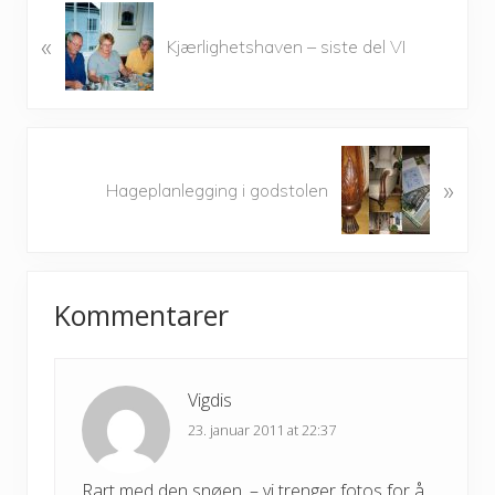
P
«
r
Kjærlighetshaven – siste del VI
e
v
i
o
N
u
»
e
Hageplanlegging i godstolen
s
x
P
t
o
P
Reader
s
o
t
Kommentarer
s
Interactions
:
t
:
Vigdis
23. januar 2011 at 22:37
Rart med den snøen, – vi trenger fotos for å