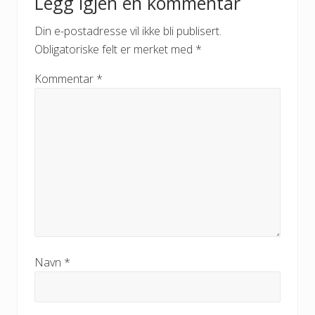
Legg igjen en kommentar
s
Interactions
:
t
Din e-postadresse vil ikke bli publisert.
:
Obligatoriske felt er merket med
*
Kommentar
*
Navn
*