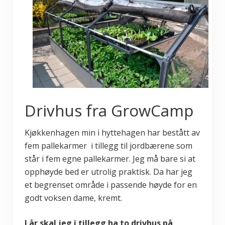
Drivhus fra GrowCamp
Kjøkkenhagen min i hyttehagen har bestått av
fem pallekarmer i tillegg til jordbærene som
står i fem egne pallekarmer. Jeg må bare si at
opphøyde bed er utrolig praktisk. Da har jeg
et begrenset område i passende høyde for en
godt voksen dame, kremt.
I år skal jeg i tillegg ha to drivhus på