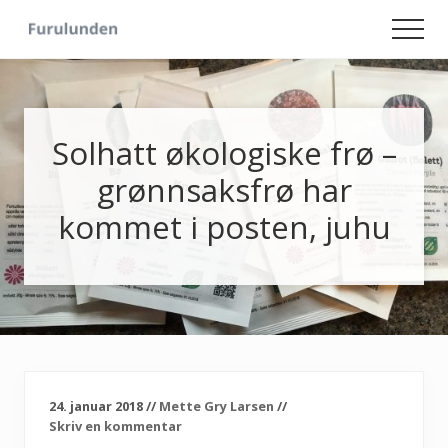
Menu
Skip
Skip
Men
to
to
Hageliv
main
primary
-
content
sidebar
Lise
for
sjelen
Solhatt økologiske frø –
grønnsaksfrø har
kommet i posten, juhu
24. januar 2018
//
Mette Gry Larsen
//
Skriv en kommentar