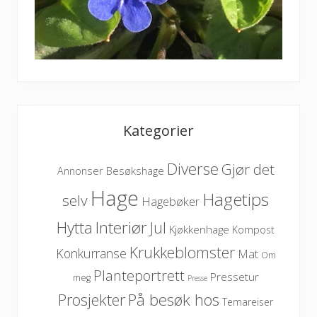
Kategorier
Diverse
Gjør det
Besøkshage
Annonser
Hage
Hagetips
selv
Hagebøker
Hytta
Interiør
Jul
Kjøkkenhage
Kompost
Krukkeblomster
Konkurranse
Mat
Om
Planteportrett
Pressetur
meg
Presse
På besøk hos
Prosjekter
Temareiser