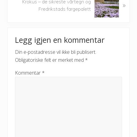
u
Krokus – de sikreste vårtegn og
»
e
s
Fredrikstads fargepalett
x
P
t
o
P
Reader
s
o
t
Legg igjen en kommentar
s
Interactions
:
t
Din e-postadresse vil ikke bli publisert.
:
Obligatoriske felt er merket med
*
Kommentar
*