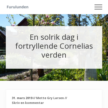
Menu
Skip
Skip
Men
to
to
Hageliv
main
primary
-
content
sidebar
Lise
for
sjelen
En solrik dag i
fortryllende Cornelias
verden
31. mars 2019
//
Mette Gry Larsen
//
Skriv en kommentar