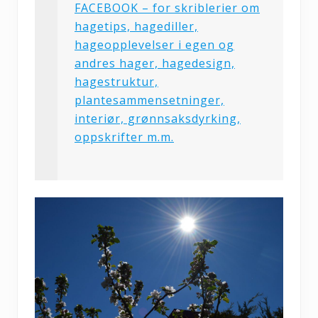
FACEBOOK – for skriblerier om
hagetips, hagediller,
hageopplevelser i egen og
andres hager, hagedesign,
hagestruktur,
plantesammensetninger,
interiør, grønnsaksdyrking,
oppskrifter m.m.