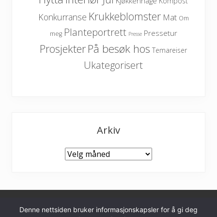
Kjøkkenhage
Kompost
Krukkeblomster
Konkurranse
Mat
Om
Planteportrett
Pressetur
meg
Presse
På besøk hos
Prosjekter
Temareiser
Ukategorisert
Arkiv
Arkiv
Denne nettsiden bruker informasjonskapsler for å gi deg
Personvernerklæring