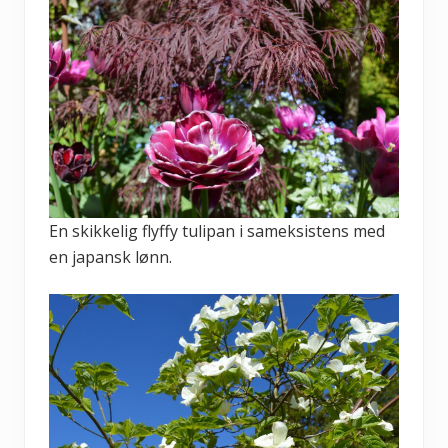
En skikkelig flyffy tulipan i sameksistens med
en japansk lønn.