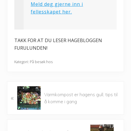
Meld deg gjerne inn i
fellesskapet her.
TAKK FOR AT DU LESER HAGEBLOGGEN
FURULUNDEN!
Kategori:
På besøk hos
P
Varmkompost er hagens gull, tips til
«
r
å komme i gang
e
v
i
o
N