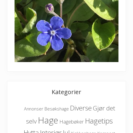
Kategorier
Diverse
Gjør det
Besøkshage
Annonser
Hage
Hagetips
selv
Hagebøker
Hytta
Interiør
Jul