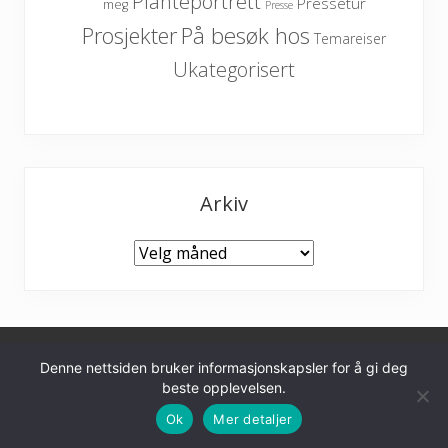
Planteportrett
Pressetur
meg
Presse
På besøk hos
Prosjekter
Temareiser
Ukategorisert
Arkiv
Arkiv
Denne nettsiden bruker informasjonskapsler for å gi deg
Personvernerklæring
beste opplevelsen.
Furulunden hageinspirasjon
Ok
Mer detaljer