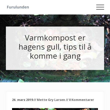
Menu
Skip
Skip
Men
to
to
Hageliv
main
primary
-
content
sidebar
Lise
for
sjelen
Varmkompost er
hagens gull, tips til å
komme i gang
26. mars 2019
//
Mette Gry Larsen
//
8 Kommentarer