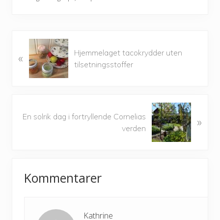
P
Hjemmelaget tacokrydder uten
«
r
tilsetningsstoffer
e
v
i
o
N
u
En solrik dag i fortryllende Cornelias
»
e
s
verden
x
P
t
o
P
Reader
s
o
t
Kommentarer
s
Interactions
:
t
:
Kathrine