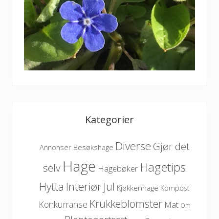
Kategorier
Diverse
Gjør det
Besøkshage
Annonser
Hage
Hagetips
selv
Hagebøker
Hytta
Interiør
Jul
Kjøkkenhage
Kompost
Krukkeblomster
Konkurranse
Mat
Om