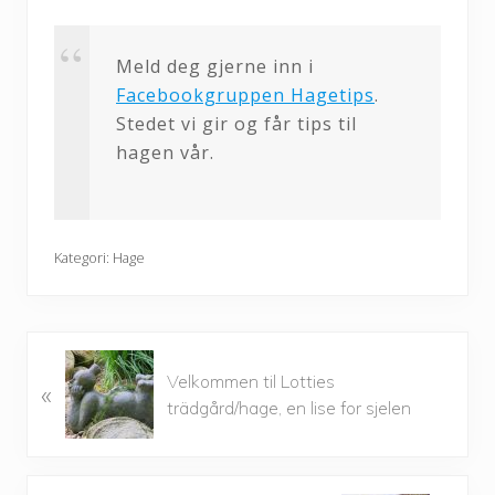
Meld deg gjerne inn i
Facebookgruppen Hagetips
.
Stedet vi gir og får tips til
hagen vår.
Kategori:
Hage
P
Velkommen til Lotties
«
r
trädgård/hage, en lise for sjelen
e
v
i