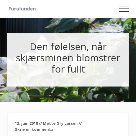
Menu
Skip
Skip
Men
to
to
Hageliv
main
primary
-
content
sidebar
Lise
for
sjelen
Den følelsen, når
skjærsminen blomstrer
for fullt
12. juni 2019
//
Mette Gry Larsen
//
Skriv en kommentar