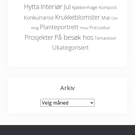
Hytta
Interiør
Jul
Kjøkkenhage
Kompost
Krukkeblomster
Konkurranse
Mat
Om
Planteportrett
Pressetur
meg
Presse
På besøk hos
Prosjekter
Temareiser
Ukategorisert
Arkiv
Arkiv