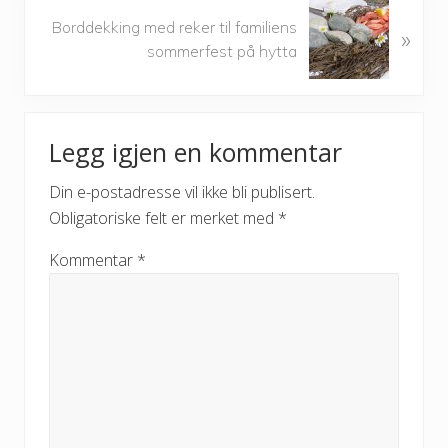
o
N
u
Borddekking med reker til familiens
»
e
s
sommerfest på hytta
x
P
t
o
P
Reader
s
o
t
Legg igjen en kommentar
s
Interactions
:
t
Din e-postadresse vil ikke bli publisert.
:
Obligatoriske felt er merket med
*
Kommentar
*