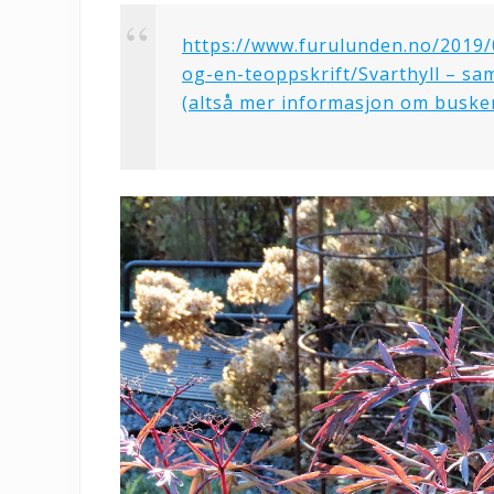
https://www.furulunden.no/2019/
og-en-teoppskrift/Svarthyll – sam
(altså mer informasjon om busken