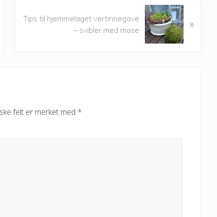
N
Tips til hjemmelaget vertinnegave
»
e
– svibler med mose
x
t
P
o
s
t
:
iske felt er merket med
*