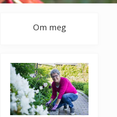
Primary
Sidebar
Om meg