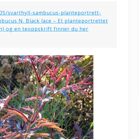
05/svarthyll-sambucus-planteportrett-
bucus N. Black lace – Et planteportrettet
) og en teoppskrift finner du her