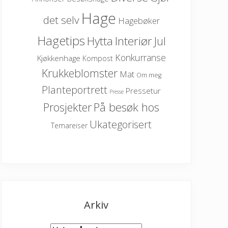
Hage
det selv
Hagebøker
Hagetips
Hytta
Interiør
Jul
Konkurranse
Kjøkkenhage
Kompost
Krukkeblomster
Mat
Om meg
Planteportrett
Pressetur
Presse
På besøk hos
Prosjekter
Ukategorisert
Temareiser
Arkiv