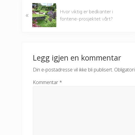
P
Hvor viktig er bedkanter i
«
r
fontene-prosjektet vårt?
e
v
i
o
Reader
u
Interactions
Legg igjen en kommentar
s
P
Din e-postadresse vil ikke bli publisert.
Obligator
o
s
Kommentar
*
t
: