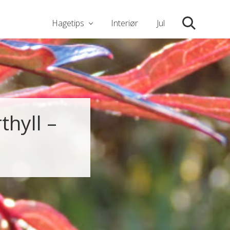
Hagetips
Interiør
Jul
Søk
hyll –