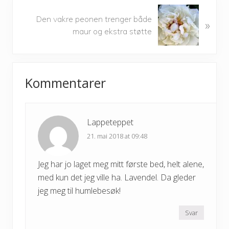
o
N
u
Den vakre peonen trenger både
»
e
s
maur og ekstra støtte
x
P
t
o
P
Reader
s
o
t
Kommentarer
s
Interactions
:
t
:
Lappeteppet
21. mai 2018 at 09:48
Jeg har jo laget meg mitt første bed, helt alene,
med kun det jeg ville ha. Lavendel. Da gleder
jeg meg til humlebesøk!
Svar