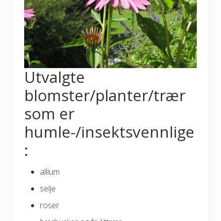
Utvalgte
blomster/planter/trær
som er
humle-/insektsvennlige
:
allium
selje
roser