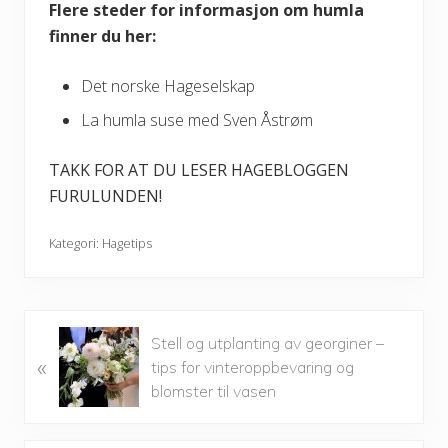
Flere steder for informasjon om humla
finner du her:
Det norske Hageselskap
La humla suse med Sven Åstrøm
TAKK FOR AT DU LESER HAGEBLOGGEN
FURULUNDEN!
Kategori:
Hagetips
P
Stell og utplanting av georginer –
«
r
tips for vinteroppbevaring og
e
blomster til vasen
v
i