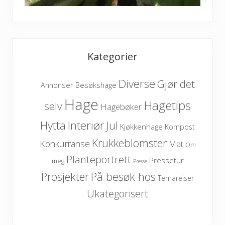
Kategorier
Diverse
Gjør det
Besøkshage
Annonser
Hage
Hagetips
selv
Hagebøker
Hytta
Interiør
Jul
Kjøkkenhage
Kompost
Krukkeblomster
Konkurranse
Mat
Om
Planteportrett
Pressetur
meg
Presse
På besøk hos
Prosjekter
Temareiser
Ukategorisert