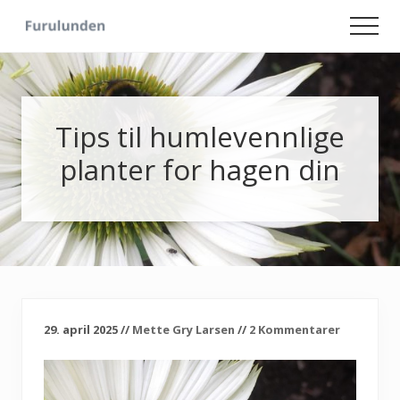
Menu
Skip
Skip
Men
to
to
Hageliv
main
primary
-
content
sidebar
Lise
for
sjelen
Tips til humlevennlige
planter for hagen din
29. april 2025
//
Mette Gry Larsen
//
2 Kommentarer