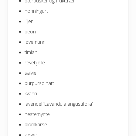
bærbusker og frukttrær
honningurt
liljer
peon
løvemunn
timian
revebjelle
salvie
purpursolhatt
kvann
lavendel ‘Lavandula angustifolia’
hestemynte
blomkarse
kløver