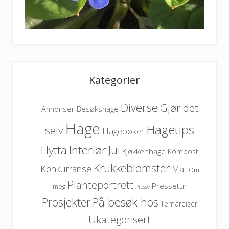
Kategorier
Diverse
Gjør det
Besøkshage
Annonser
Hage
Hagetips
selv
Hagebøker
Hytta
Interiør
Jul
Kjøkkenhage
Kompost
Krukkeblomster
Konkurranse
Mat
Om
Planteportrett
Pressetur
meg
Presse
På besøk hos
Prosjekter
Temareiser
Ukategorisert