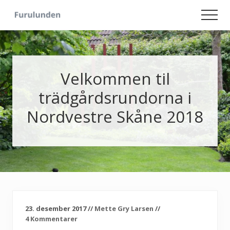
Menu
Skip
Skip
Men
to
to
Hageliv
main
primary
-
content
sidebar
Lise
for
sjelen
Velkommen til
trädgårdsrundorna i
Nordvestre Skåne 2018
23. desember 2017
//
Mette Gry Larsen
//
4 Kommentarer