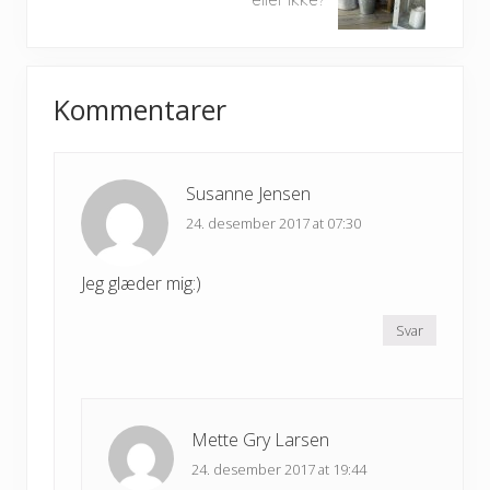
x
u
t
s
P
P
Reader
o
o
Kommentarer
s
Interactions
s
t
t
:
:
Susanne Jensen
24. desember 2017 at 07:30
Jeg glæder mig:)
Svar
Mette Gry Larsen
24. desember 2017 at 19:44