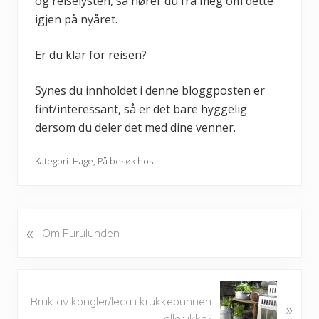
og reiselysten, så hører du fra meg om dette
igjen på nyåret.
Er du klar for reisen?
Synes du innholdet i denne bloggposten er
fint/interessant, så er det bare hyggelig
dersom du deler det med dine venner.
Kategori:
Hage
,
På besøk hos
«
P
Om Furulunden
r
e
v
N
i
Bruk av kongler/leca i krukkebunnen
»
e
o
eller ikke?