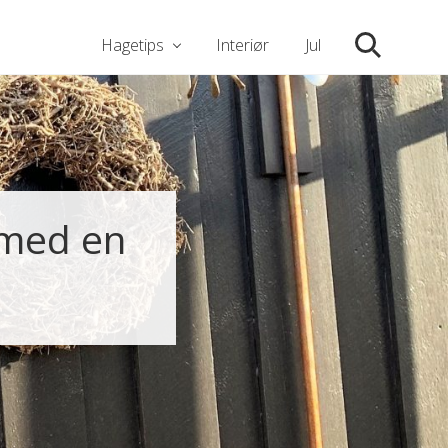
Hagetips
Interiør
Jul
Søk
i med en