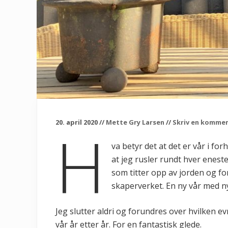
20. april 2020
//
Mette Gry Larsen
//
Skriv en komme
H
va betyr det at det er vår i f
at jeg rusler rundt hver eneste 
som titter opp av jorden og for
skaperverket. En ny vår med nyt
Jeg slutter aldri og forundres over hvilken ev
vår år etter år. For en fantastisk glede.