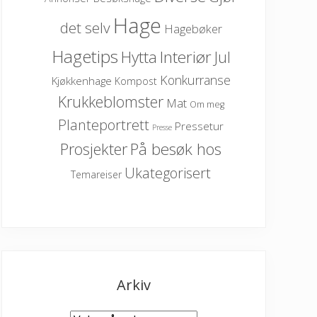
Hage
det selv
Hagebøker
Hagetips
Hytta
Interiør
Jul
Konkurranse
Kjøkkenhage
Kompost
Krukkeblomster
Mat
Om meg
Planteportrett
Pressetur
Presse
På besøk hos
Prosjekter
Ukategorisert
Temareiser
Arkiv