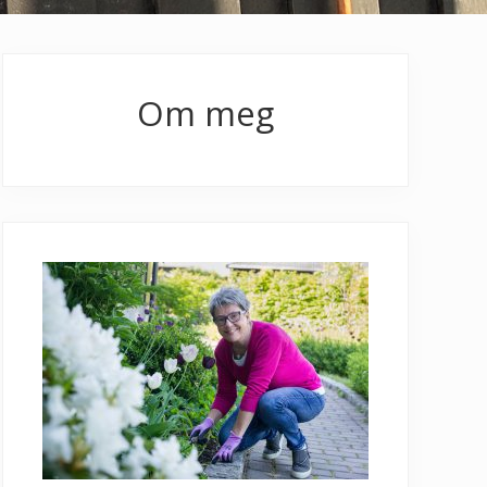
Primary
Sidebar
Om meg