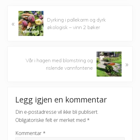
P
Dyrking i pallekarm og dyrk
«
r
økologisk – vinn 2 bøker
e
v
i
o
N
u
Vår i hagen med blomstring og
»
e
s
rislende vannfontene
x
P
t
o
P
Reader
s
o
t
Legg igjen en kommentar
s
Interactions
:
t
Din e-postadresse vil ikke bli publisert.
:
Obligatoriske felt er merket med
*
Kommentar
*