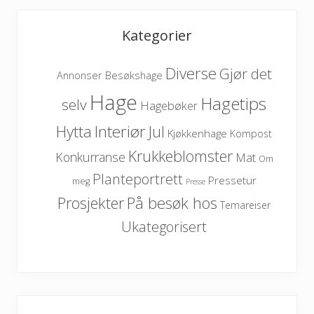
Kategorier
Diverse
Gjør det
Besøkshage
Annonser
Hage
Hagetips
selv
Hagebøker
Hytta
Interiør
Jul
Kjøkkenhage
Kompost
Krukkeblomster
Konkurranse
Mat
Om
Planteportrett
Pressetur
meg
Presse
På besøk hos
Prosjekter
Temareiser
Ukategorisert