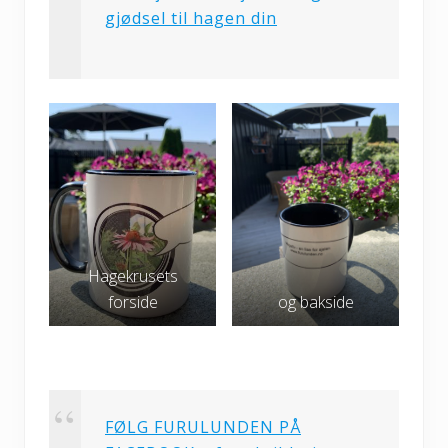
gjødsel til hagen din
Hagekrusets
forside
og bakside
FØLG FURULUNDEN PÅ