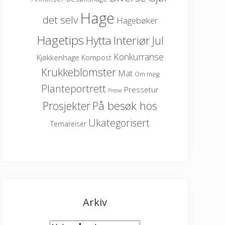
Hage
det selv
Hagebøker
Hagetips
Hytta
Interiør
Jul
Konkurranse
Kjøkkenhage
Kompost
Krukkeblomster
Mat
Om meg
Planteportrett
Pressetur
Presse
På besøk hos
Prosjekter
Ukategorisert
Temareiser
Arkiv