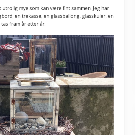
t utrolig mye som kan være fint sammen. Jeg har
ongbord, en trekasse, en glassballong, glasskuler, en
tas fram år etter år.