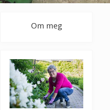
Primary
Sidebar
Om meg