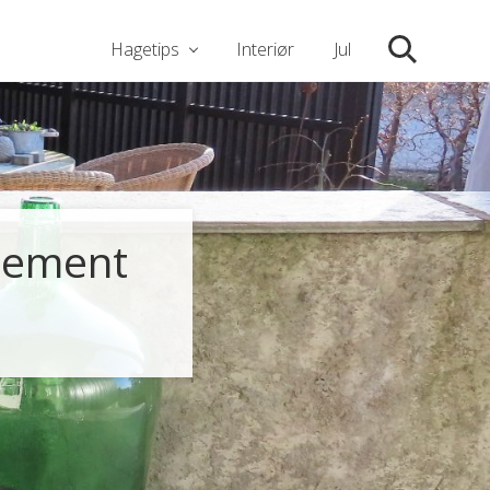
Hagetips
Interiør
Jul
Søk
ngement